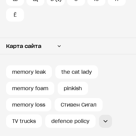
Ё
Карта сайта
Переводчик
Словарь
memory leak
the cat lady
История запросов
memory foam
pinkish
memory loss
Стивен Сигал
TV trucks
defence policy