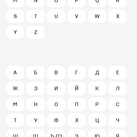
M
N
O
P
Q
R
S
T
U
V
W
X
Y
Z
А
Б
В
Г
Д
Е
Ж
З
И
Й
К
Л
М
Н
О
П
Р
С
Т
У
Ф
Х
Ц
Ч
Ш
Щ
Ъ (1)
Э
Ю
Я