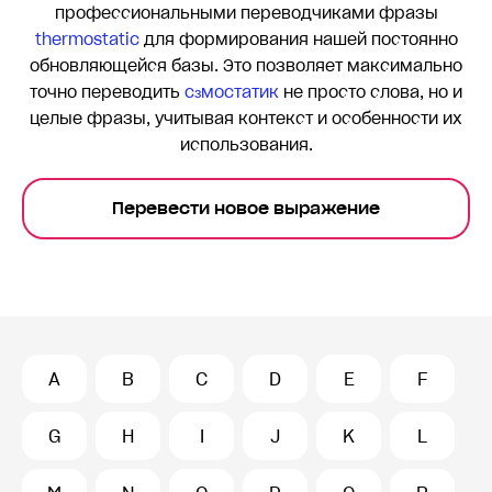
профессиональными переводчиками фразы
thermostatic
для формирования нашей постоянно
обновляющейся базы. Это позволяет максимально
точно переводить
сɜмостатик
не просто слова, но и
целые фразы, учитывая контекст и особенности их
использования.
Перевести новое выражение
A
B
C
D
E
F
G
H
I
J
K
L