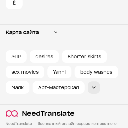
Ё
Карта сайта
Переводчик
Словарь
ЭПР
desires
Shorter skirts
История запросов
sex movies
Yanni
body washes
Маяк
Арт-мастерская
NeedTranslate
NeedTranslate — бесплатный онлайн сервис контекстного