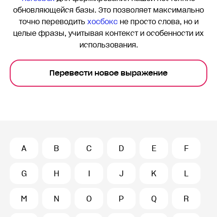
обновляющейся базы. Это позволяет максимально
точно переводить
хосбокс
не просто слова, но и
целые фразы, учитывая контекст и особенности их
использования.
Перевести новое выражение
A
B
C
D
E
F
G
H
I
J
K
L
M
N
O
P
Q
R