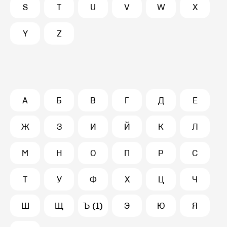
S
T
U
V
W
X
Y
Z
А
Б
В
Г
Д
Е
Ж
З
И
Й
К
Л
М
Н
О
П
Р
С
Т
У
Ф
Х
Ц
Ч
Ш
Щ
Ъ (1)
Э
Ю
Я