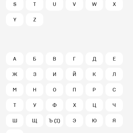
S
T
U
V
W
X
Y
Z
А
Б
В
Г
Д
Е
Ж
З
И
Й
К
Л
М
Н
О
П
Р
С
Т
У
Ф
Х
Ц
Ч
Ш
Щ
Ъ (1)
Э
Ю
Я