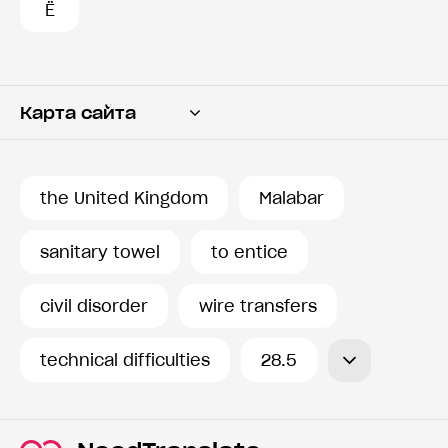
Ё
Карта сайта
Переводчик
Словарь
the United Kingdom
Malabar
История запросов
sanitary towel
to entice
civil disorder
wire transfers
technical difficulties
28.5