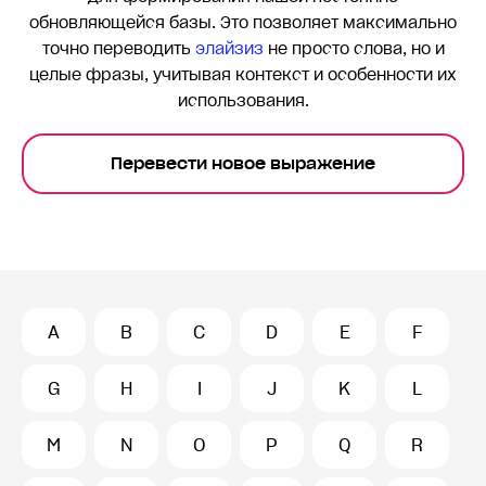
обновляющейся базы. Это позволяет максимально
точно переводить
элайзиз
не просто слова, но и
целые фразы, учитывая контекст и особенности их
использования.
Перевести новое выражение
A
B
C
D
E
F
G
H
I
J
K
L
M
N
O
P
Q
R