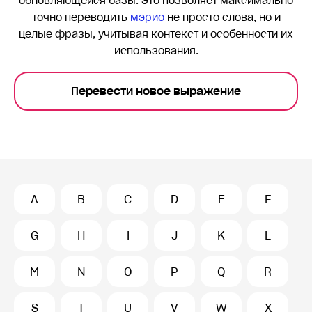
обновляющейся базы. Это позволяет максимально
точно переводить
мэрио
не просто слова, но и
целые фразы, учитывая контекст и особенности их
использования.
Перевести новое выражение
A
B
C
D
E
F
G
H
I
J
K
L
M
N
O
P
Q
R
S
T
U
V
W
X