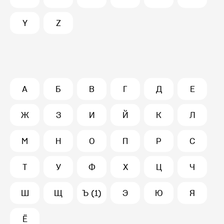
Y
Z
А
Б
В
Г
Д
Е
Ж
З
И
Й
К
Л
М
Н
О
П
Р
С
Т
У
Ф
Х
Ц
Ч
Ш
Щ
Ъ (1)
Э
Ю
Я
Ё