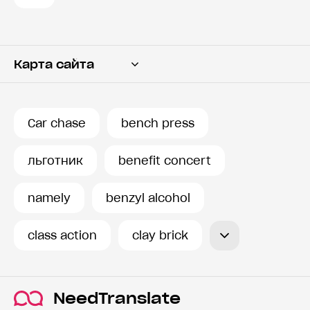
Карта сайта
Переводчик
Словарь
Car chase
bench press
История запросов
льготник
benefit concert
namely
benzyl alcohol
class action
clay brick
NeedTranslate