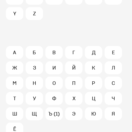
Y
Z
А
Б
В
Г
Д
Е
Ж
З
И
Й
К
Л
М
Н
О
П
Р
С
Т
У
Ф
Х
Ц
Ч
Ш
Щ
Ъ (1)
Э
Ю
Я
Ё