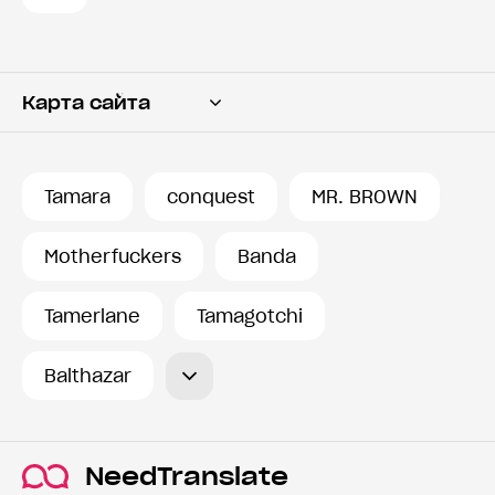
Карта сайта
Переводчик
Словарь
Tamara
conquest
MR. BROWN
История запросов
Motherfuckers
Banda
Tamerlane
Tamagotchi
Balthazar
NeedTranslate