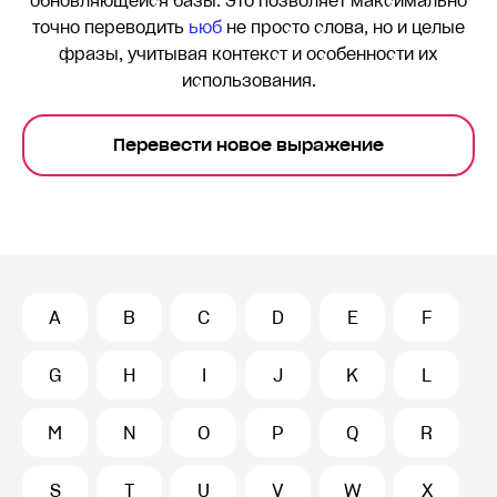
обновляющейся базы. Это позволяет максимально
точно переводить
ьюб
не просто слова, но и целые
фразы, учитывая контекст и особенности их
использования.
Перевести новое выражение
A
B
C
D
E
F
G
H
I
J
K
L
M
N
O
P
Q
R
S
T
U
V
W
X