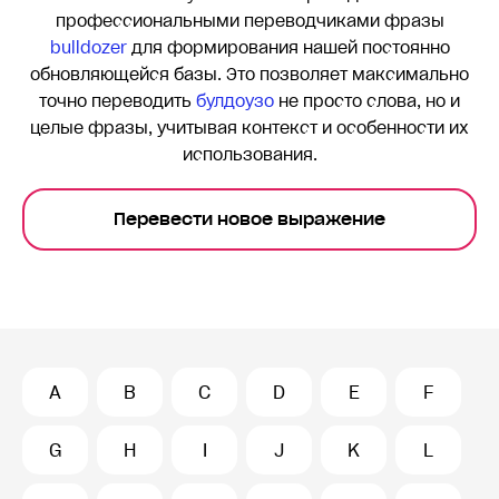
профессиональными переводчиками фразы
bulldozer
для формирования нашей постоянно
обновляющейся базы. Это позволяет максимально
точно переводить
булдоузо
не просто слова, но и
целые фразы, учитывая контекст и особенности их
использования.
Перевести новое выражение
A
B
C
D
E
F
G
H
I
J
K
L