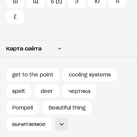
Ш
Щ
Ъ (1)
Э
Ю
Я
Ё
Карта сайта
Переводчик
Словарь
get to the point
cooling systems
История запросов
spelt
deer
чертяка
Pompeii
Beautiful thing
вычитаемое