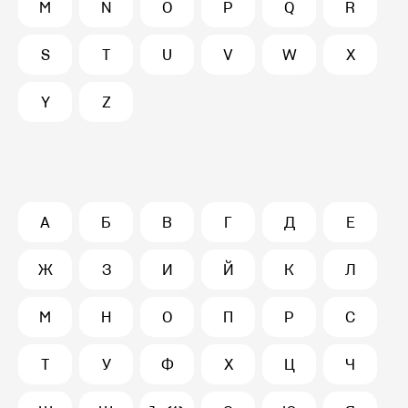
M
N
O
P
Q
R
S
T
U
V
W
X
Y
Z
А
Б
В
Г
Д
Е
Ж
З
И
Й
К
Л
М
Н
О
П
Р
С
Т
У
Ф
Х
Ц
Ч