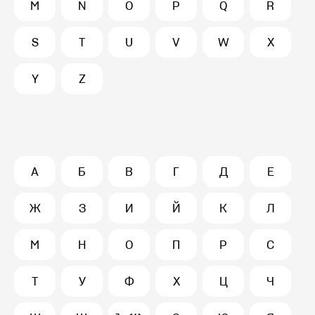
M
N
O
P
Q
R
S
T
U
V
W
X
Y
Z
А
Б
В
Г
Д
Е
Ж
З
И
Й
К
Л
М
Н
О
П
Р
С
Т
У
Ф
Х
Ц
Ч