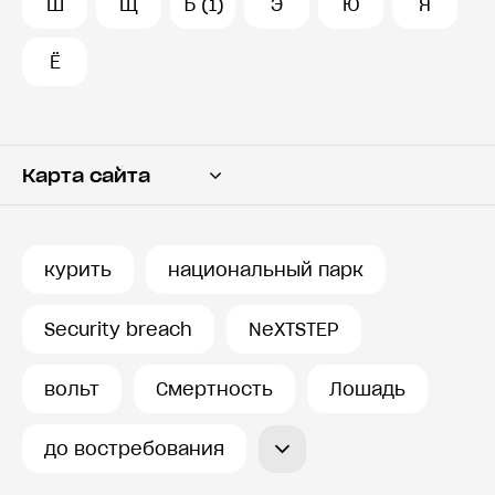
Ш
Щ
Ъ (1)
Э
Ю
Я
Ё
Карта сайта
Переводчик
Словарь
курить
национальный парк
История запросов
Security breach
NeXTSTEP
вольт
Смертность
Лошадь
до востребования