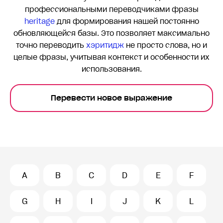
профессиональными переводчиками фразы
heritage
для формирования нашей постоянно
обновляющейся базы. Это позволяет максимально
точно переводить
хэритидж
не просто слова, но и
целые фразы, учитывая контекст и особенности их
использования.
Перевести новое выражение
A
B
C
D
E
F
G
H
I
J
K
L