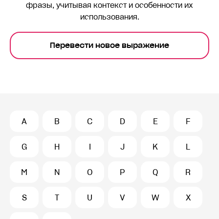
фразы, учитывая контекст и особенности их
использования.
Перевести новое выражение
A
B
C
D
E
F
G
H
I
J
K
L
M
N
O
P
Q
R
S
T
U
V
W
X