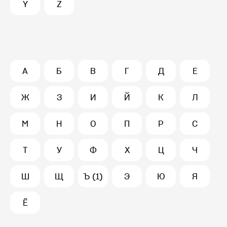
Y
Z
А
Б
В
Г
Д
Е
Ж
З
И
Й
К
Л
М
Н
О
П
Р
С
Т
У
Ф
Х
Ц
Ч
Ш
Щ
Ъ (1)
Э
Ю
Я
Ё