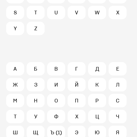
S
T
U
V
W
X
Y
Z
А
Б
В
Г
Д
Е
Ж
З
И
Й
К
Л
М
Н
О
П
Р
С
Т
У
Ф
Х
Ц
Ч
Ш
Щ
Ъ (1)
Э
Ю
Я