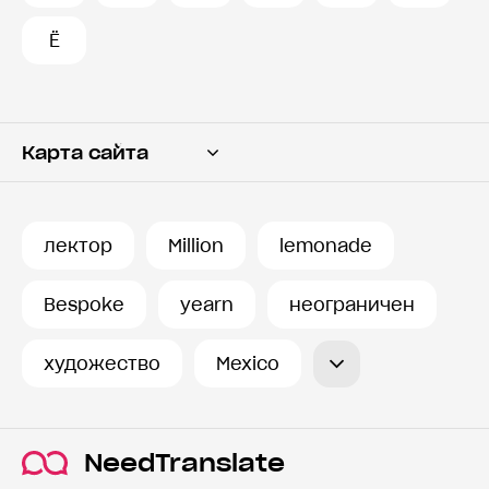
Ё
Карта сайта
Переводчик
Словарь
лектор
Million
lemonade
История запросов
Bespoke
yearn
неограничен
художество
Mexico
NeedTranslate