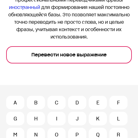
профессиональными переводчиками фразы
иностранный
для формирования нашей постоянно
обновляющейся базы. Это позволяет максимально
точно переводить
не просто слова, но и целые
фразы, учитывая контекст и особенности их
использования.
Перевести новое выражение
A
B
C
D
E
F
G
H
I
J
K
L
M
N
O
P
Q
R