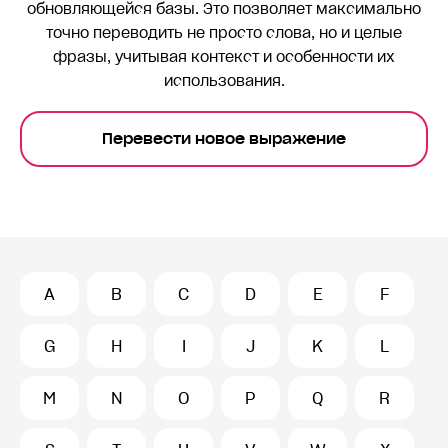
обновляющейся базы. Это позволяет максимально
точно переводить
не просто слова, но и целые
фразы, учитывая контекст и особенности их
использования.
Перевести новое выражение
A
B
C
D
E
F
G
H
I
J
K
L
M
N
O
P
Q
R