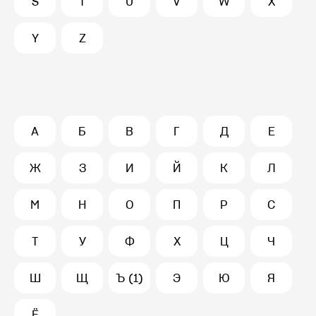
S
T
U
V
W
X
Y
Z
А
Б
В
Г
Д
Е
Ж
З
И
Й
К
Л
М
Н
О
П
Р
С
Т
У
Ф
Х
Ц
Ч
Ш
Щ
Ъ (1)
Э
Ю
Я
Ё