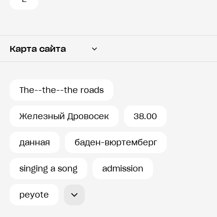
Карта сайта
Переводчик
Словарь
The--the--the roads
История запросов
Железный Дровосек
38.00
данная
баден-вюртемберг
singing a song
admission
peyote