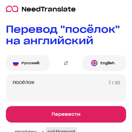
NeedTranslate
Перевод "посёлок"
на английский
Русский
English
7
/ 30
Перевести