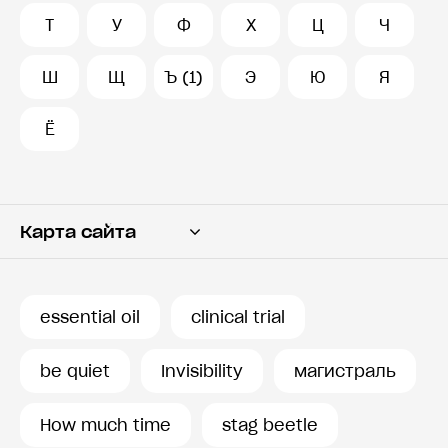
Т
У
Ф
Х
Ц
Ч
Ш
Щ
Ъ (1)
Э
Ю
Я
Ё
Карта сайта
Переводчик
Словарь
essential oil
clinical trial
История запросов
be quiet
Invisibility
магистраль
How much time
stag beetle