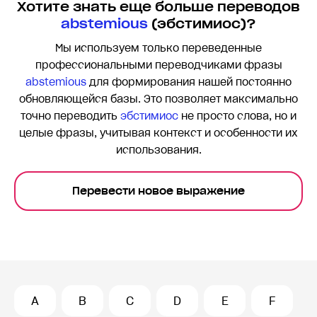
Хотите знать еще больше переводов
abstemious
(эбстимиос)?
Мы используем только переведенные
профессиональными переводчиками фразы
abstemious
для формирования нашей постоянно
обновляющейся базы. Это позволяет максимально
точно переводить
эбстимиос
не просто слова, но и
целые фразы, учитывая контекст и особенности их
использования.
Перевести новое выражение
A
B
C
D
E
F