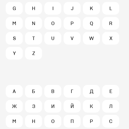
G
H
I
J
K
L
M
N
O
P
Q
R
S
T
U
V
W
X
Y
Z
А
Б
В
Г
Д
Е
Ж
З
И
Й
К
Л
М
Н
О
П
Р
С