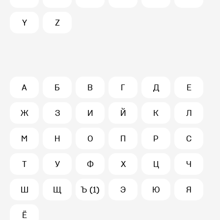
Y
Z
А
Б
В
Г
Д
Е
Ж
З
И
Й
К
Л
М
Н
О
П
Р
С
Т
У
Ф
Х
Ц
Ч
Ш
Щ
Ъ (1)
Э
Ю
Я
Ё