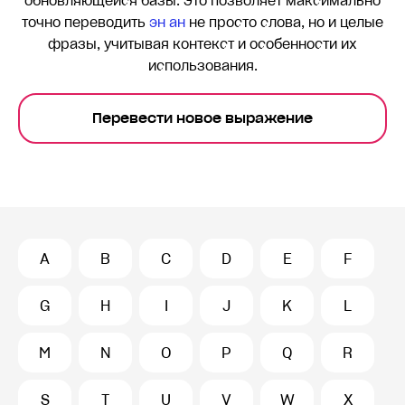
обновляющейся базы. Это позволяет максимально
точно переводить
эн ан
не просто слова, но и целые
фразы, учитывая контекст и особенности их
использования.
Перевести новое выражение
A
B
C
D
E
F
G
H
I
J
K
L
M
N
O
P
Q
R
S
T
U
V
W
X