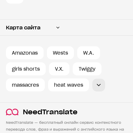
Карта сайта
Переводчик
Словарь
Amazonas
Wests
W.A.
История запросов
girls shorts
V.X.
Twiggy
massacres
heat waves
NeedTranslate
NeedTranslate — бесплатный онлайн сервис контекстного
перевода слов, фраз и выражений с английского языка на