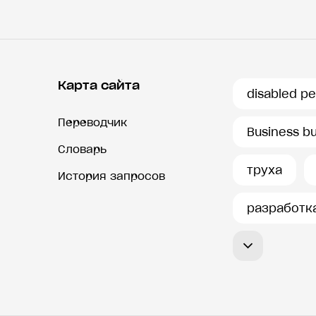
Карта сайта
disabled p
Переводчик
Business b
Словарь
труха
История запросов
разработк