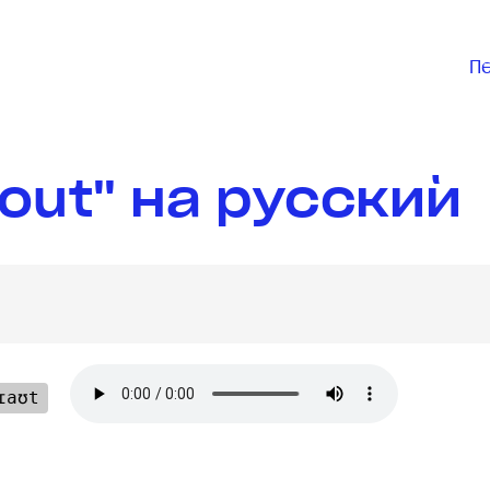
П
out" на русский
ɪaʊt