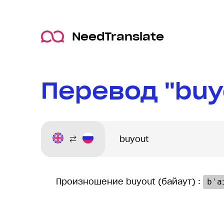
NeedTranslate
Перевод "buy
Произношение buyout (байаут) :
bˈa