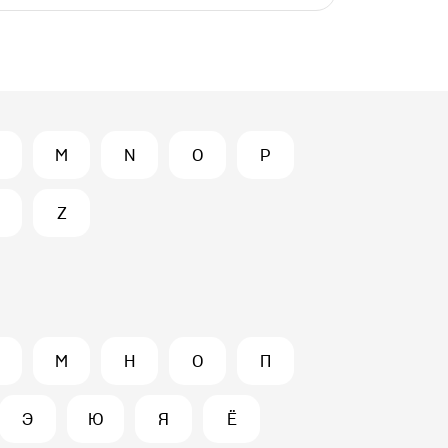
M
N
O
P
Z
М
Н
О
П
Э
Ю
Я
Ё