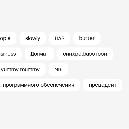
eople
slowly
HAP
butter
usiness
Догмат
синхрофазотрон
yummy mummy
MBI
а программного обеспечения
прецедент