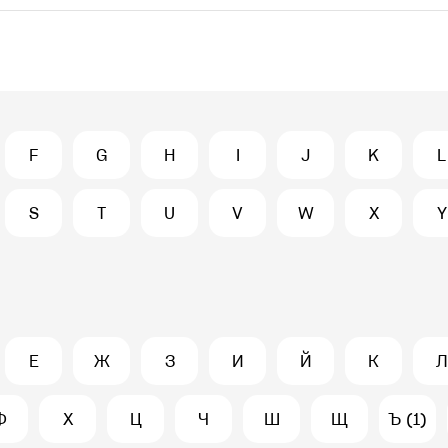
F
G
H
I
J
K
L
S
T
U
V
W
X
Y
Е
Ж
З
И
Й
К
Л
Ф
Х
Ц
Ч
Ш
Щ
Ъ (1)