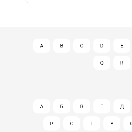
A
B
C
D
E
Q
R
А
Б
В
Г
Д
Р
С
Т
У