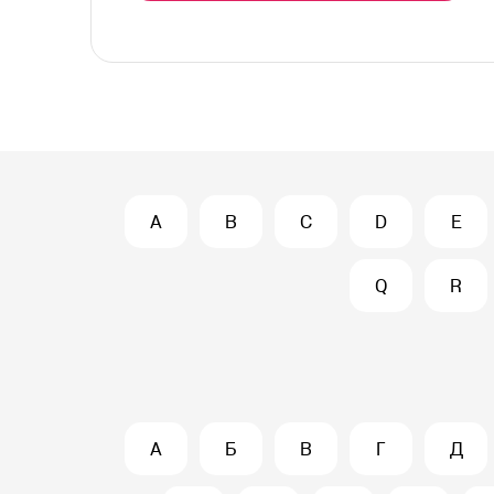
A
B
C
D
E
Q
R
А
Б
В
Г
Д