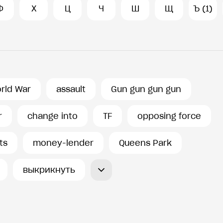
Ф
Х
Ц
Ч
Ш
Щ
Ъ (1)
orld War
assault
Gun gun gun gun
r
change into
TF
opposing force
ts
money-lender
Queens Park
выкрикнуть