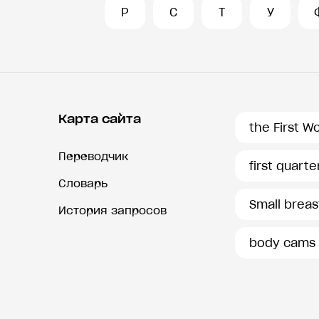
Р
С
Т
У
Карта сайта
the First W
Переводчик
first quarte
Словарь
Small breas
История запросов
body cams