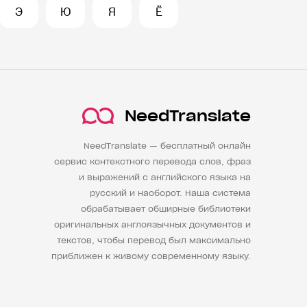
Э
Ю
Я
Ё
NeedTranslate
NeedTranslate — бесплатный онлайн
сервис контекстного перевода слов, фраз
и выражений с английского языка на
русский и наоборот. Наша система
обрабатывает обширные библиотеки
оригинальных англоязычных документов и
текстов, чтобы перевод был максимально
приближен к живому современному языку.