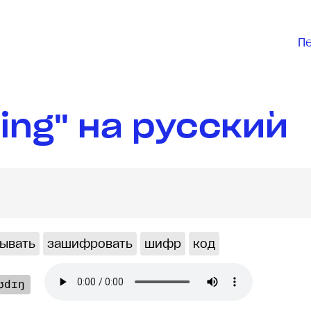
П
ing" на русский
ывать
зашифровать
шифр
код
ʊdɪŋ