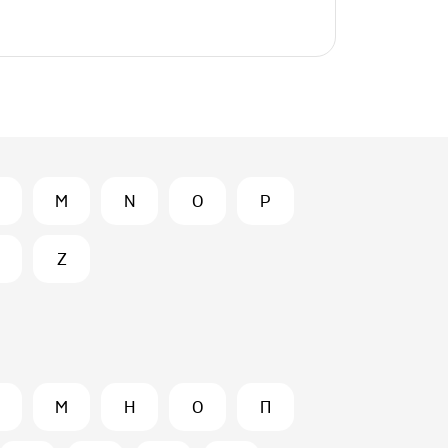
M
N
O
P
Z
М
Н
О
П