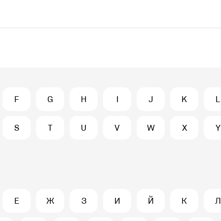
F
G
H
I
J
K
L
S
T
U
V
W
X
Y
Е
Ж
З
И
Й
К
Л