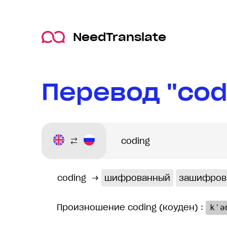
NeedTranslate
Перевод "cod
coding
→
шифрованный
зашифров
Произношение coding (коуден) :
kˈə