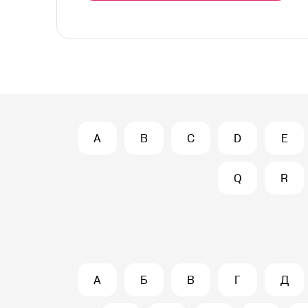
A
B
C
D
E
Q
R
А
Б
В
Г
Д