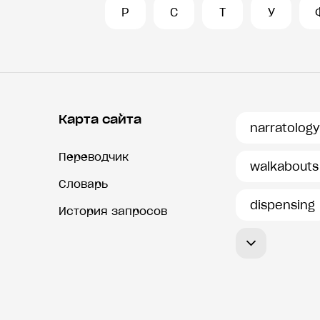
Р
С
Т
У
Карта сайта
narratology
Переводчик
walkabouts
Словарь
dispensing
История запросов