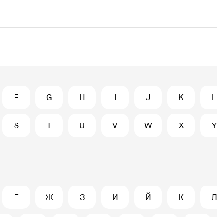
F
G
H
I
J
K
L
S
T
U
V
W
X
Y
Е
Ж
З
И
Й
К
Л