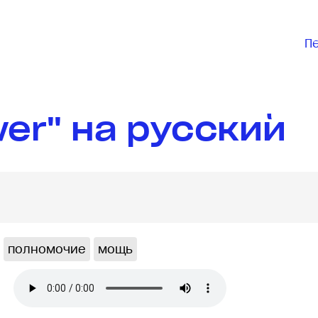
П
er" на русский
полномочие
мощь