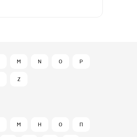
M
N
O
P
Z
М
Н
О
П