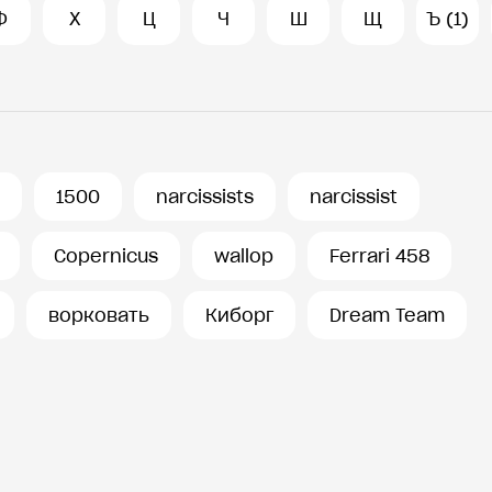
Ф
Х
Ц
Ч
Ш
Щ
Ъ (1)
1500
narcissists
narcissist
Copernicus
wallop
Ferrari 458
ворковать
Киборг
Dream Team