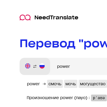
NeedTranslate
Перевод "pow
power
→
смочь
мочь
могущество
Произношение power (пауо) :
pˈaʊə