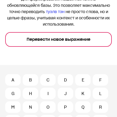
обновляющейся базы. Это позволяет максимально
точно переводить
тyэлв тэн
не просто слова, но и
целые фразы, учитывая контекст и особенности их
использования.
Перевести новое выражение
A
B
C
D
E
F
G
H
I
J
K
L
M
N
O
P
Q
R