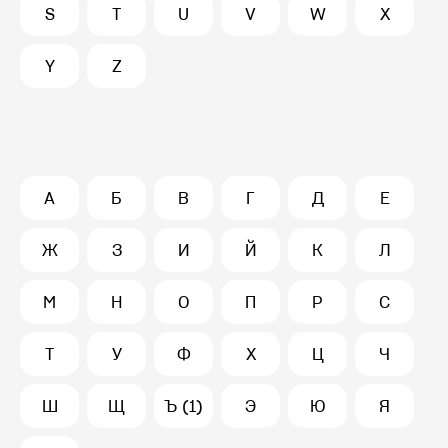
S
T
U
V
W
X
Y
Z
А
Б
В
Г
Д
Е
Ж
З
И
Й
К
Л
М
Н
О
П
Р
С
Т
У
Ф
Х
Ц
Ч
Ш
Щ
Ъ (1)
Э
Ю
Я