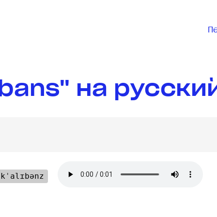
П
ibans" на русски
kˈalɪbənz