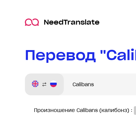
NeedTranslate
Перевод "Cal
Произношение Calibans (калибонз) :