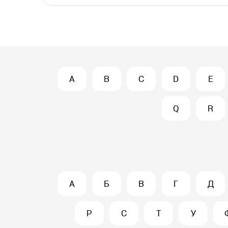
A
B
C
D
E
Q
R
А
Б
В
Г
Д
Р
С
Т
У