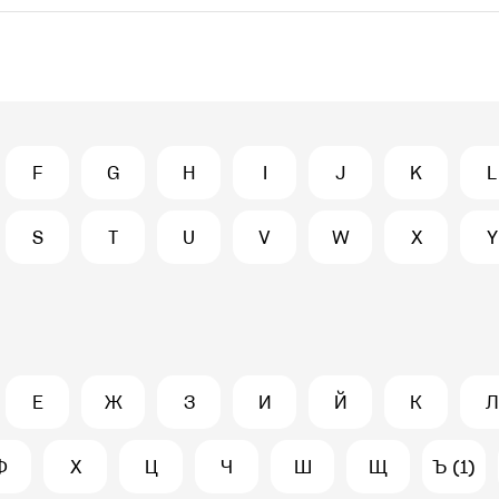
F
G
H
I
J
K
L
S
T
U
V
W
X
Y
Е
Ж
З
И
Й
К
Л
Ф
Х
Ц
Ч
Ш
Щ
Ъ (1)