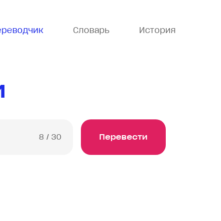
ереводчик
Словарь
История
й
8
/ 30
Перевести