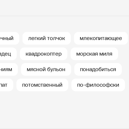
очный
легкий толчок
млекопитающее
здец
квадрокоптер
морская миля
ниям
мясной бульон
понадобиться
пат
потомственный
по-философски