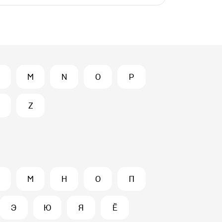
M
N
O
P
Z
М
Н
О
П
Э
Ю
Я
Ё