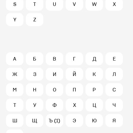
S
T
U
V
W
X
Y
Z
А
Б
В
Г
Д
Е
Ж
З
И
Й
К
Л
М
Н
О
П
Р
С
Т
У
Ф
Х
Ц
Ч
Ш
Щ
Ъ (1)
Э
Ю
Я