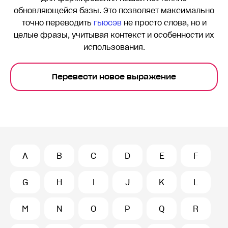
обновляющейся базы. Это позволяет максимально
точно переводить
гьюсэв
не просто слова, но и
целые фразы, учитывая контекст и особенности их
использования.
Перевести новое выражение
A
B
C
D
E
F
G
H
I
J
K
L
M
N
O
P
Q
R