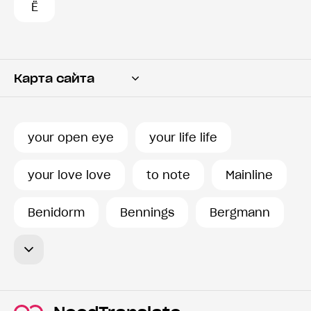
Ё
Карта сайта
Переводчик
Словарь
your open eye
your life life
История запросов
your love love
to note
Mainline
Benidorm
Bennings
Bergmann