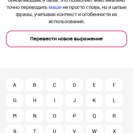
обновляющейся базы. Это позволяет максимально
точно переводить
маше
не просто слова, но и целые
фразы, учитывая контекст и особенности их
использования.
Перевести новое выражение
A
B
C
D
E
F
G
H
I
J
K
L
M
N
O
P
Q
R
S
T
U
V
W
X