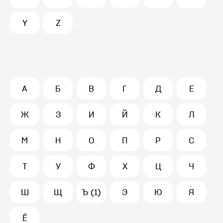
Y
Z
А
Б
В
Г
Д
Е
Ж
З
И
Й
К
Л
М
Н
О
П
Р
С
Т
У
Ф
Х
Ц
Ч
Ш
Щ
Ъ (1)
Э
Ю
Я
Ё