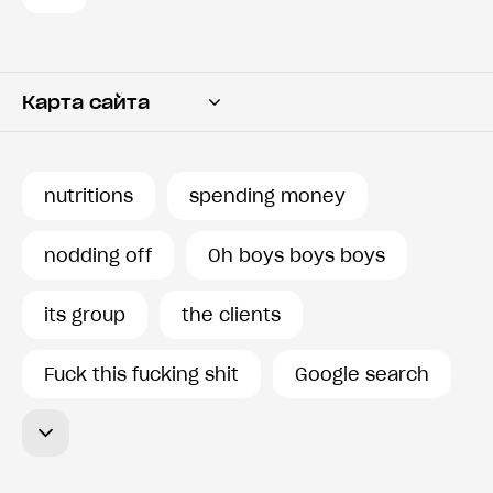
Карта сайта
Переводчик
Словарь
nutritions
spending money
История запросов
nodding off
Oh boys boys boys
its group
the clients
Fuck this fucking shit
Google search