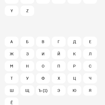
Y
Z
А
Б
В
Г
Д
Е
Ж
З
И
Й
К
Л
М
Н
О
П
Р
С
Т
У
Ф
Х
Ц
Ч
Ш
Щ
Ъ (1)
Э
Ю
Я
Ё