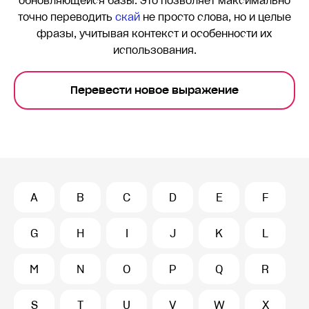
обновляющейся базы. Это позволяет максимально
точно переводить
скай
не просто слова, но и целые
фразы, учитывая контекст и особенности их
использования.
Перевести новое выражение
A
B
C
D
E
F
G
H
I
J
K
L
M
N
O
P
Q
R
S
T
U
V
W
X