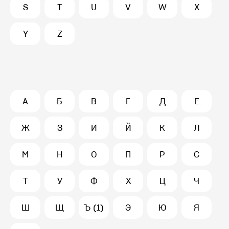
S
T
U
V
W
X
Y
Z
А
Б
В
Г
Д
Е
Ж
З
И
Й
К
Л
М
Н
О
П
Р
С
Т
У
Ф
Х
Ц
Ч
Ш
Щ
Ъ (1)
Э
Ю
Я