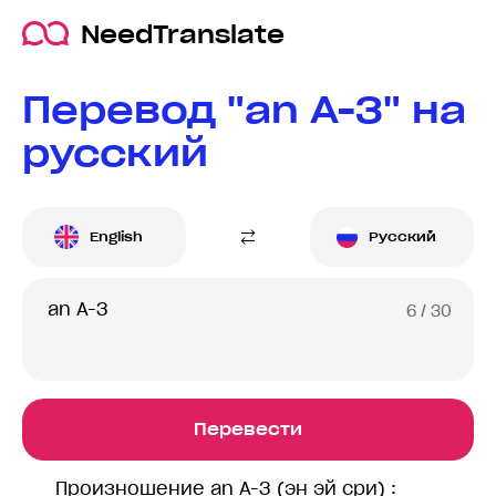
NeedTranslate
Перевод "an A-3" на
русский
English
Русский
6
/ 30
Перевести
Произношение an A-3 (эн эй сри) :