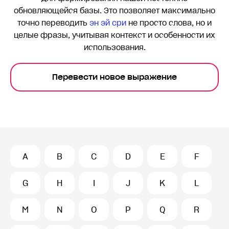
обновляющейся базы. Это позволяет максимально
точно переводить
эн эй сри
не просто слова, но и
целые фразы, учитывая контекст и особенности их
использования.
Перевести новое выражение
A
B
C
D
E
F
G
H
I
J
K
L
M
N
O
P
Q
R