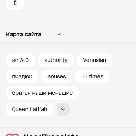
Ё
Карта сайта
Переводчик
Словарь
an A-3
authority
Venusian
История запросов
пиздюк
anuses
PT times
братья наши меньшие
Queen Latifah