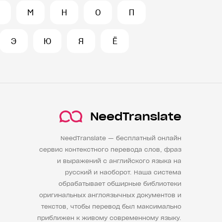
М
Н
О
П
Э
Ю
Я
Ё
NeedTranslate
NeedTranslate — бесплатный онлайн
сервис контекстного перевода слов, фраз
и выражений с английского языка на
русский и наоборот. Наша система
обрабатывает обширные библиотеки
оригинальных англоязычных документов и
текстов, чтобы перевод был максимально
приближен к живому современному языку.