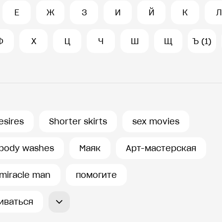
Е
Ж
З
И
Й
К
Л
Ф
Х
Ц
Ч
Ш
Щ
Ъ (1)
esires
Shorter skirts
sex movies
body washes
Маяк
Арт-мастерская
miracle man
помогите
иваться