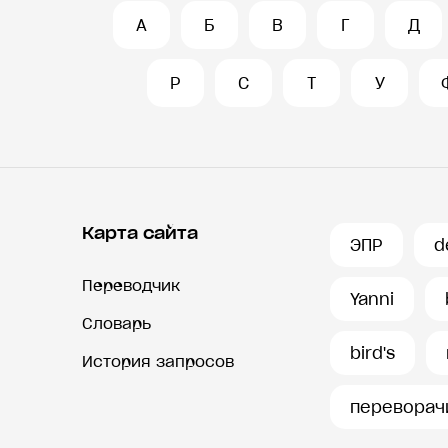
А
Б
В
Г
Д
Р
С
Т
У
Карта сайта
ЭПР
d
Переводчик
Yanni
Словарь
bird's
История запросов
переворач