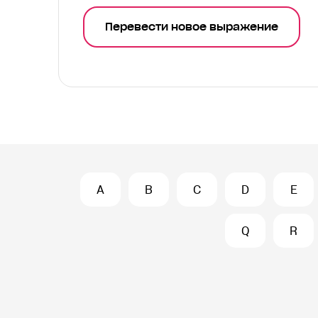
Перевести новое выражение
A
B
C
D
E
Q
R