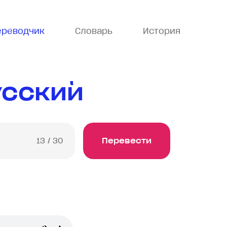
ереводчик
Словарь
История
усский
13
/ 30
Перевести