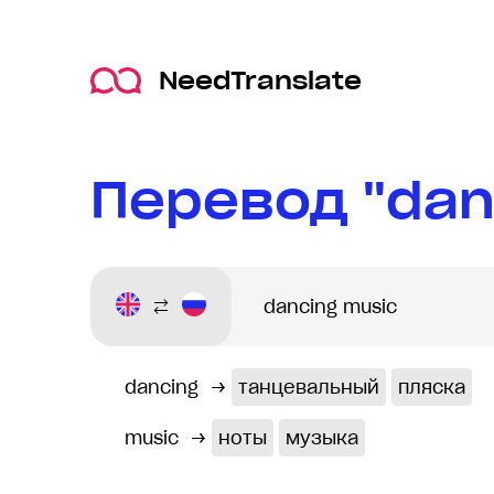
NeedTranslate
Перевод "dan
dancing
→
танцевальный
пляска
music
→
ноты
музыка