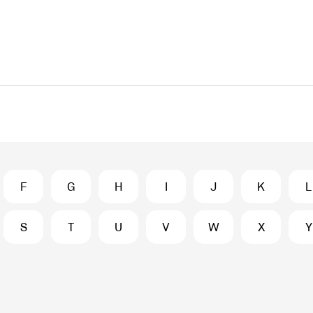
F
G
H
I
J
K
L
S
T
U
V
W
X
Y