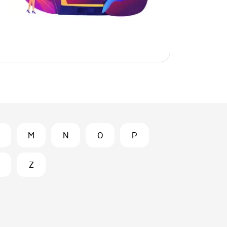
M
N
O
P
Z