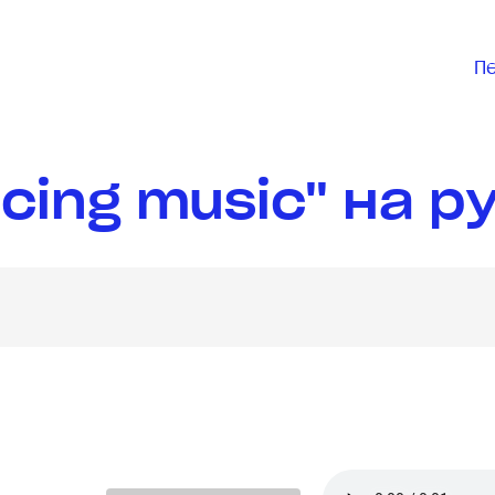
П
cing music" на р