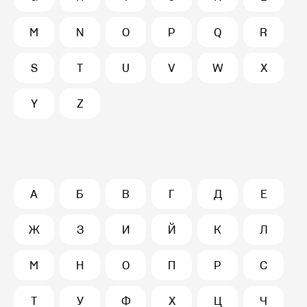
M
N
O
P
Q
R
S
T
U
V
W
X
Y
Z
А
Б
В
Г
Д
Е
Ж
З
И
Й
К
Л
М
Н
О
П
Р
С
Т
У
Ф
Х
Ц
Ч