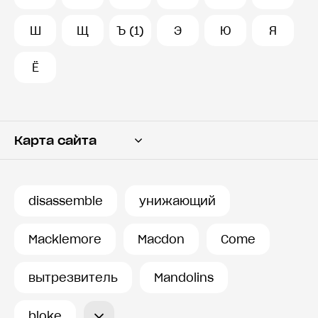
Ш
Щ
Ъ (1)
Э
Ю
Я
Ё
Карта сайта
Переводчик
Словарь
disassemble
унижающий
История запросов
Macklemore
Macdon
Come
вытрезвитель
Mandolins
bloke