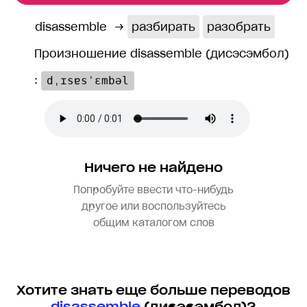
disassemble
→
разбирать
разобрать
Произношение disassemble (дисэсэмбол)
:
dˌɪsɐsˈɛmbəl
Ничего не найдено
Попробуйте ввести что-нибудь
другое или воспользуйтесь
общим каталогом слов
Хотите знать еще больше переводов
disassemble
(дисэсэмбол)?