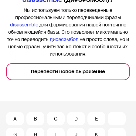
Мы используем только переведенные
профессиональными переводчиками фразы
disassemble
для формирования нашей постоянно
обновляющейся базы. Это позволяет максимально
точно переводить
дисэсэмбол
не просто слова, но и
целые фразы, учитывая контекст и особенности их
использования.
Перевести новое выражение
A
B
C
D
E
F
G
H
I
J
K
L