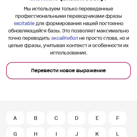
Мы используем только переведенные
профессиональными переводчиками фразы
excitable
для формирования нашей постоянно
обновляющейся базы. Это позволяет максимально
точно переводить
эксайтебол
не просто слова, но и
целые фразы, учитывая контекст и особенности их
использования.
Перевести новое выражение
A
B
C
D
E
F
G
H
I
J
K
L