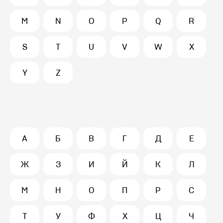
M
N
O
P
Q
R
S
T
U
V
W
X
Y
Z
А
Б
В
Г
Д
Е
Ж
З
И
Й
К
Л
М
Н
О
П
Р
С
Т
У
Ф
Х
Ц
Ч