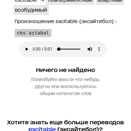
excitable
→
темпераментный
азартный
возбудимый
Произношение excitable (эксайтебол) :
ɛksˈaɪtəbəl
Ничего не найдено
Попробуйте ввести что-нибудь
другое или воспользуйтесь
общим каталогом слов
Хотите знать еще больше переводов
excitable
(эксайтебол)?