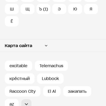
Ш
Щ
Ъ (1)
Э
Ю
Я
Ё
Карта сайта
Переводчик
Словарь
excitable
Telemachus
История запросов
крёстный
Lubbock
Raccoon City
El Al
закапать
az