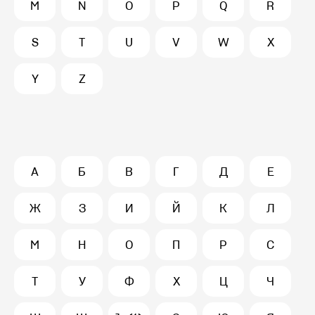
M
N
O
P
Q
R
S
T
U
V
W
X
Y
Z
А
Б
В
Г
Д
Е
Ж
З
И
Й
К
Л
М
Н
О
П
Р
С
Т
У
Ф
Х
Ц
Ч