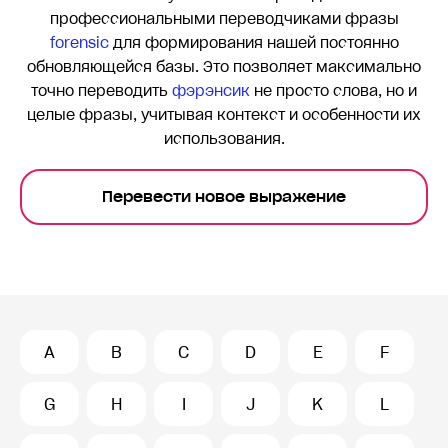
профессиональными переводчиками фразы
forensic
для формирования нашей постоянно
обновляющейся базы. Это позволяет максимально
точно переводить
фэрэнсик
не просто слова, но и
целые фразы, учитывая контекст и особенности их
использования.
Перевести новое выражение
A
B
C
D
E
F
G
H
I
J
K
L