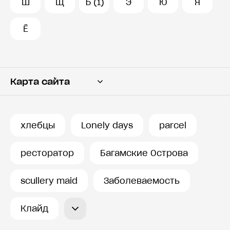
Ш
Щ
Ъ (1)
Э
Ю
Я
Ё
Карта сайта
Переводчик
Словарь
хлебцы
Lonely days
parcel
История запросов
ресторатор
Багамские Острова
scullery maid
Заболеваемость
Клайд