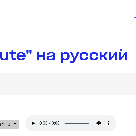
П
ute" на русский
sjˈuːt