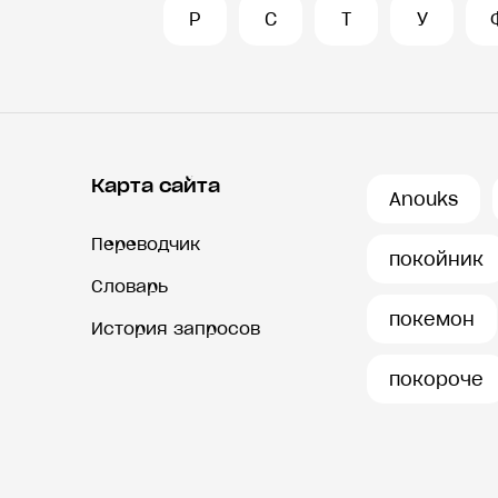
Р
С
Т
У
Карта сайта
Anouks
Переводчик
покойник
Словарь
покемон
История запросов
покороче