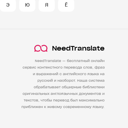
Э
Ю
Я
Ё
NeedTranslate
NeedTranslate — бесплатный онлайн
сервис контекстного перевода слов, фраз
и выражений с английского языка на
русский и наоборот. Наша система
обрабатывает обширные библиотеки
оригинальных англоязычных документов и
текстов, чтобы перевод был максимально
приближен к живому современному языку.