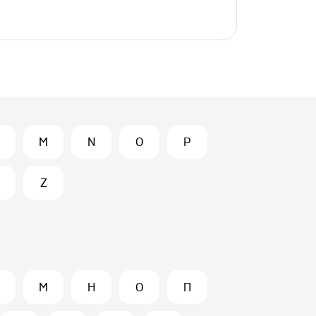
M
N
O
P
Z
М
Н
О
П