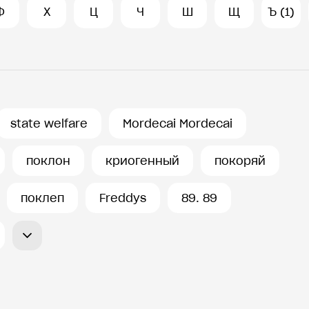
Ф
Х
Ц
Ч
Ш
Щ
Ъ (1)
state welfare
Mordecai Mordecai
поклон
криогенный
покоряй
поклеп
Freddys
89. 89