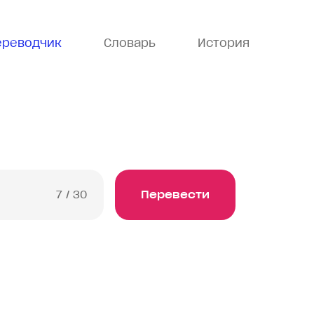
ереводчик
Словарь
История
7
/ 30
Перевести