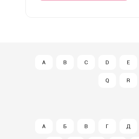
A
B
C
D
E
Q
R
А
Б
В
Г
Д