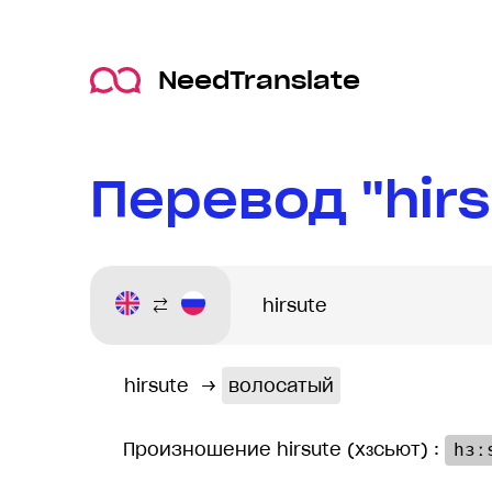
NeedTranslate
Перевод "hirs
hirsute
→
волосатый
Произношение hirsute (хɜсьют) :
hɜː