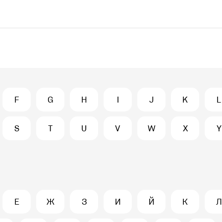
F
G
H
I
J
K
L
S
T
U
V
W
X
Y
Е
Ж
З
И
Й
К
Л