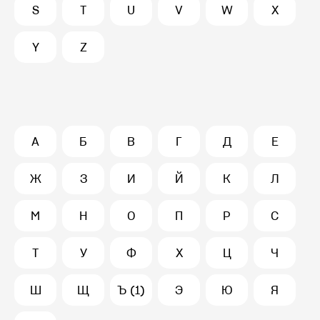
S
T
U
V
W
X
Y
Z
А
Б
В
Г
Д
Е
Ж
З
И
Й
К
Л
М
Н
О
П
Р
С
Т
У
Ф
Х
Ц
Ч
Ш
Щ
Ъ (1)
Э
Ю
Я