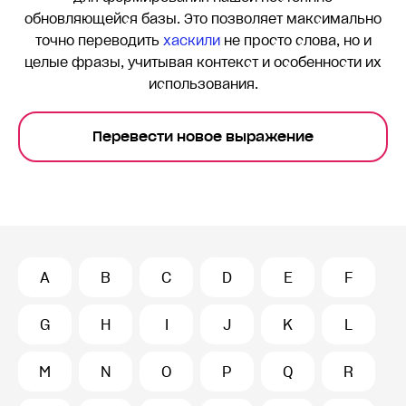
обновляющейся базы. Это позволяет максимально
точно переводить
хаскили
не просто слова, но и
целые фразы, учитывая контекст и особенности их
использования.
Перевести новое выражение
A
B
C
D
E
F
G
H
I
J
K
L
M
N
O
P
Q
R