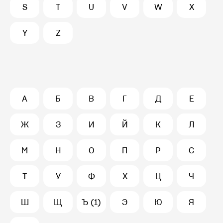
S
T
U
V
W
X
Y
Z
А
Б
В
Г
Д
Е
Ж
З
И
Й
К
Л
М
Н
О
П
Р
С
Т
У
Ф
Х
Ц
Ч
Ш
Щ
Ъ (1)
Э
Ю
Я