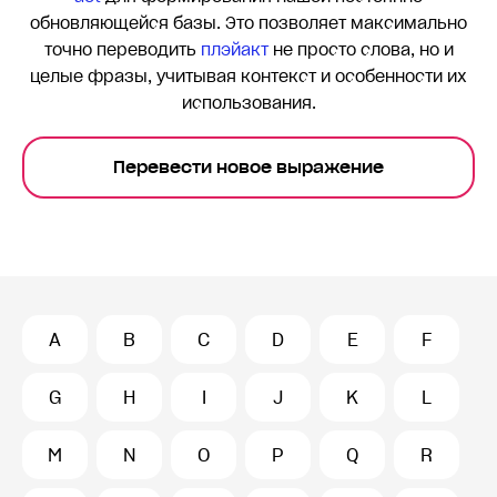
обновляющейся базы. Это позволяет максимально
точно переводить
плэйакт
не просто слова, но и
целые фразы, учитывая контекст и особенности их
использования.
Перевести новое выражение
A
B
C
D
E
F
G
H
I
J
K
L
M
N
O
P
Q
R