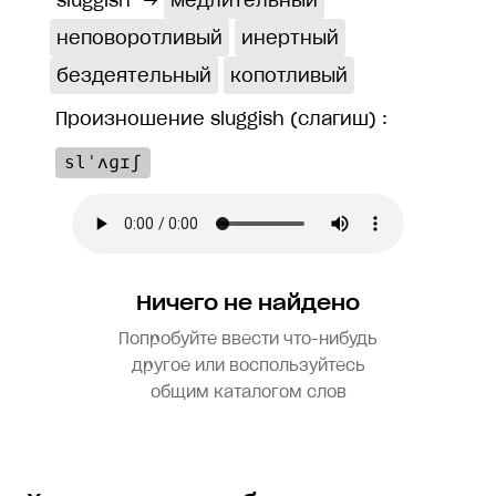
sluggish
→
медлительный
неповоротливый
инертный
бездеятельный
копотливый
Произношение sluggish (слагиш) :
slˈʌɡɪʃ
Ничего не найдено
Попробуйте ввести что-нибудь
другое или воспользуйтесь
общим каталогом слов