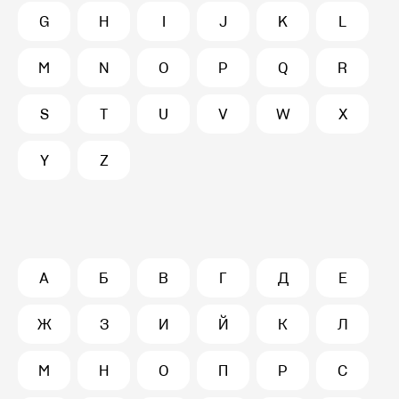
G
H
I
J
K
L
M
N
O
P
Q
R
S
T
U
V
W
X
Y
Z
А
Б
В
Г
Д
Е
Ж
З
И
Й
К
Л
М
Н
О
П
Р
С