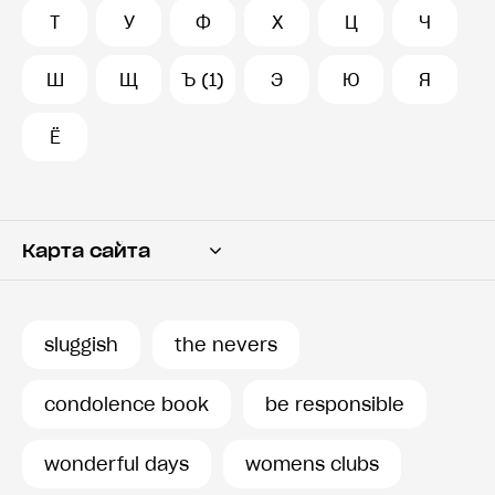
Т
У
Ф
Х
Ц
Ч
Ш
Щ
Ъ (1)
Э
Ю
Я
Ё
Карта сайта
Переводчик
Словарь
sluggish
the nevers
История запросов
condolence book
be responsible
wonderful days
womens clubs