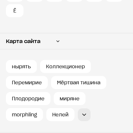
Ё
Карта сайта
Переводчик
Словарь
нырять
Коллекционер
История запросов
Перемирие
Мёртвая тишина
Плодородие
миряне
morphling
Нелей