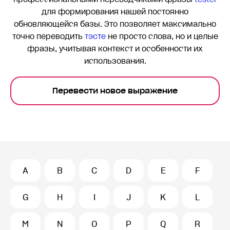
для формирования нашей постоянно
обновляющейся базы. Это позволяет максимально
точно переводить
тэсте
не просто слова, но и целые
фразы, учитывая контекст и особенности их
использования.
Перевести новое выражение
A
B
C
D
E
F
G
H
I
J
K
L
M
N
O
P
Q
R