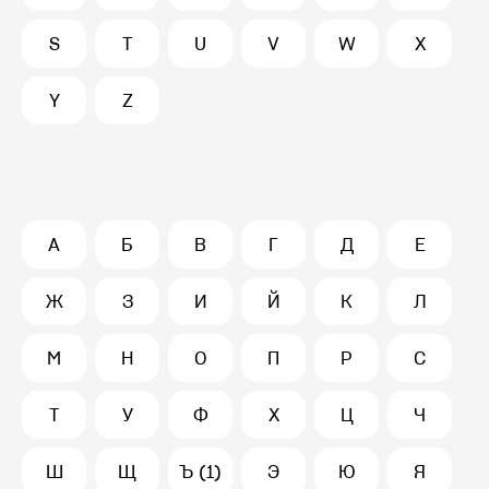
S
T
U
V
W
X
Y
Z
А
Б
В
Г
Д
Е
Ж
З
И
Й
К
Л
М
Н
О
П
Р
С
Т
У
Ф
Х
Ц
Ч
Ш
Щ
Ъ (1)
Э
Ю
Я