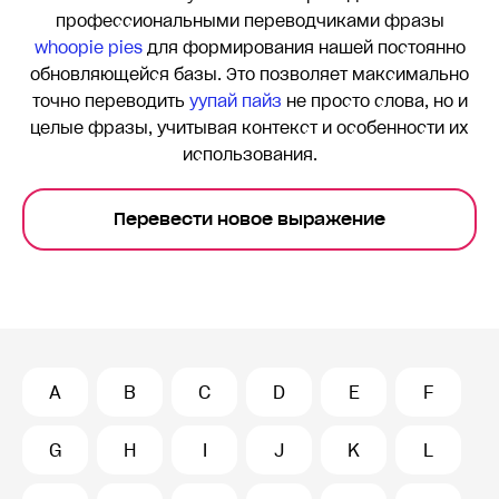
профессиональными переводчиками фразы
whoopie pies
для формирования нашей постоянно
обновляющейся базы. Это позволяет максимально
точно переводить
yупай пайз
не просто слова, но и
целые фразы, учитывая контекст и особенности их
использования.
Перевести новое выражение
A
B
C
D
E
F
G
H
I
J
K
L