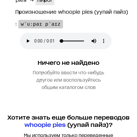
pies
→
пирог
Произношение whoopie pies (yупай пайз)
:
wˈuːpaɪ pˈaɪz
Ничего не найдено
Попробуйте ввести что-нибудь
другое или воспользуйтесь
общим каталогом слов
Хотите знать еще больше переводов
whoopie pies
(yупай пайз)?
Мы используем только переведенные