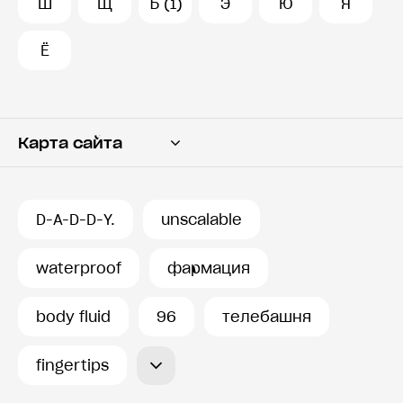
Ш
Щ
Ъ (1)
Э
Ю
Я
Ё
Карта сайта
Переводчик
Словарь
D-A-D-D-Y.
unscalable
История запросов
waterproof
фармация
body fluid
96
телебашня
fingertips