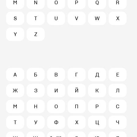
M
N
O
P
Q
R
S
T
U
V
W
X
Y
Z
А
Б
В
Г
Д
Е
Ж
З
И
Й
К
Л
М
Н
О
П
Р
С
Т
У
Ф
Х
Ц
Ч