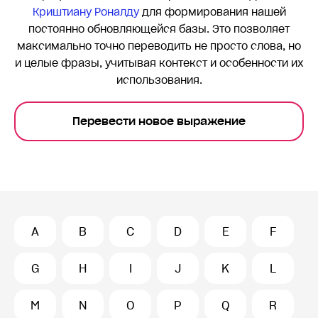
Криштиану Роналду
для формирования нашей
постоянно обновляющейся базы. Это позволяет
максимально точно переводить
не просто слова, но
и целые фразы, учитывая контекст и особенности их
использования.
Перевести новое выражение
A
B
C
D
E
F
G
H
I
J
K
L
M
N
O
P
Q
R