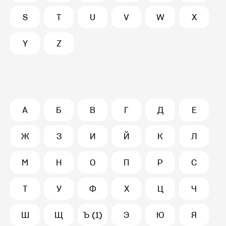
S
T
U
V
W
X
Y
Z
А
Б
В
Г
Д
Е
Ж
З
И
Й
К
Л
М
Н
О
П
Р
С
Т
У
Ф
Х
Ц
Ч
Ш
Щ
Ъ (1)
Э
Ю
Я