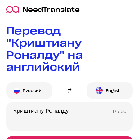
NeedTranslate
Перевод
"Криштиану
Роналду" на
английский
Русский
English
17
/ 30