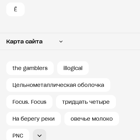
Ё
Карта сайта
Переводчик
Словарь
the gamblers
illogical
История запросов
Цельнометаллическая оболочка
Focus. Focus
тридцать четыре
На берегу реки
овечье молоко
PNC