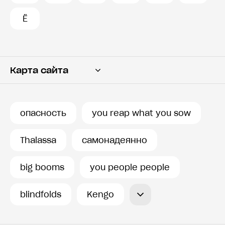
Ё
Карта сайта
Переводчик
Словарь
опасность
you reap what you sow
История запросов
Thalassa
самонадеянно
big booms
you people people
blindfolds
Kengo