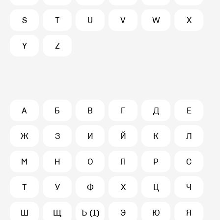
S
T
U
V
W
X
Y
Z
А
Б
В
Г
Д
Е
Ж
З
И
Й
К
Л
М
Н
О
П
Р
С
Т
У
Ф
Х
Ц
Ч
Ш
Щ
Ъ (1)
Э
Ю
Я