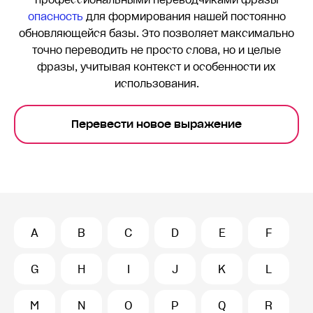
профессиональными переводчиками фразы
опасность
для формирования нашей постоянно
обновляющейся базы. Это позволяет максимально
точно переводить
не просто слова, но и целые
фразы, учитывая контекст и особенности их
использования.
Перевести новое выражение
A
B
C
D
E
F
G
H
I
J
K
L
M
N
O
P
Q
R