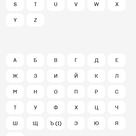
S
T
U
V
W
X
Y
Z
А
Б
В
Г
Д
Е
Ж
З
И
Й
К
Л
М
Н
О
П
Р
С
Т
У
Ф
Х
Ц
Ч
Ш
Щ
Ъ (1)
Э
Ю
Я