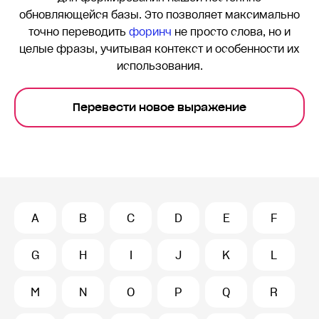
обновляющейся базы. Это позволяет максимально
точно переводить
форинч
не просто слова, но и
целые фразы, учитывая контекст и особенности их
использования.
Перевести новое выражение
A
B
C
D
E
F
G
H
I
J
K
L
M
N
O
P
Q
R