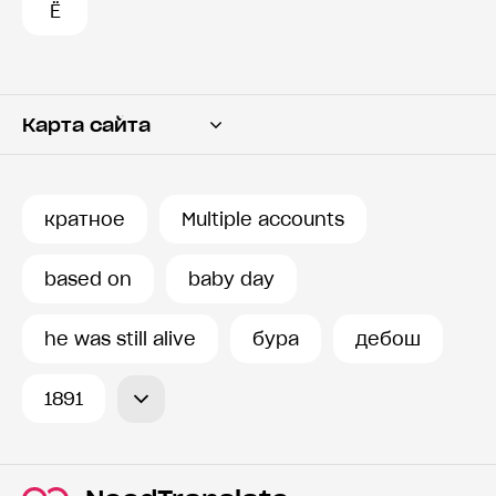
Ё
Карта сайта
Переводчик
Словарь
кратное
Multiple accounts
История запросов
based on
baby day
he was still alive
бура
дебош
1891