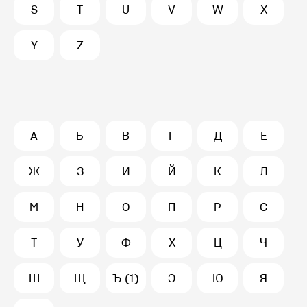
S
T
U
V
W
X
Y
Z
А
Б
В
Г
Д
Е
Ж
З
И
Й
К
Л
М
Н
О
П
Р
С
Т
У
Ф
Х
Ц
Ч
Ш
Щ
Ъ (1)
Э
Ю
Я