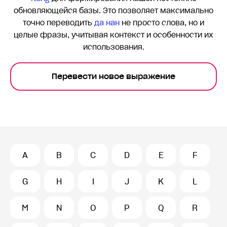
обновляющейся базы. Это позволяет максимально
точно переводить
да нан
не просто слова, но и
целые фразы, учитывая контекст и особенности их
использования.
Перевести новое выражение
A
B
C
D
E
F
G
H
I
J
K
L
M
N
O
P
Q
R