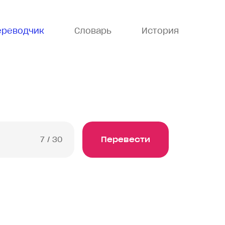
ереводчик
Словарь
История
7
/ 30
Перевести