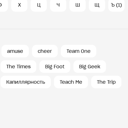
Ф
Х
Ц
Ч
Ш
Щ
Ъ (1)
amuse
cheer
Team One
The Times
Big Foot
Big Geek
Капиллярность
Teach Me
The Trip