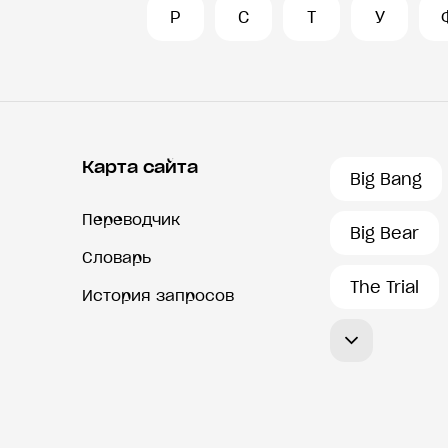
Р
С
Т
У
Карта сайта
Big Bang
Переводчик
Big Bear
Словарь
The Trial
История запросов