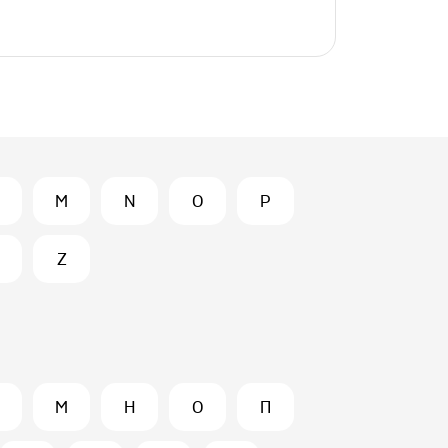
M
N
O
P
Z
М
Н
О
П