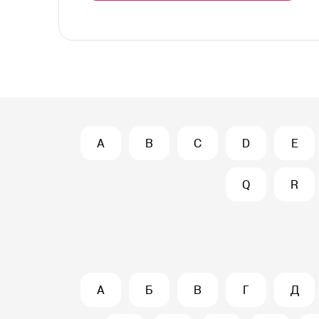
A
B
C
D
E
Q
R
А
Б
В
Г
Д