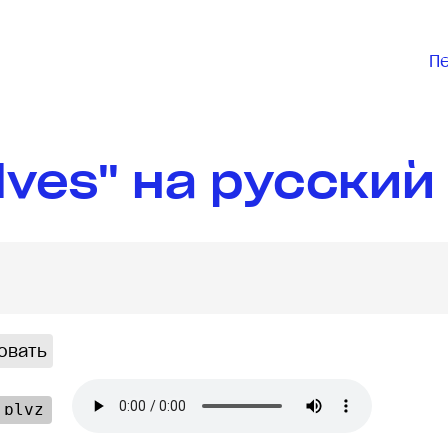
П
lves" на русский
овать
ˈɒlvz