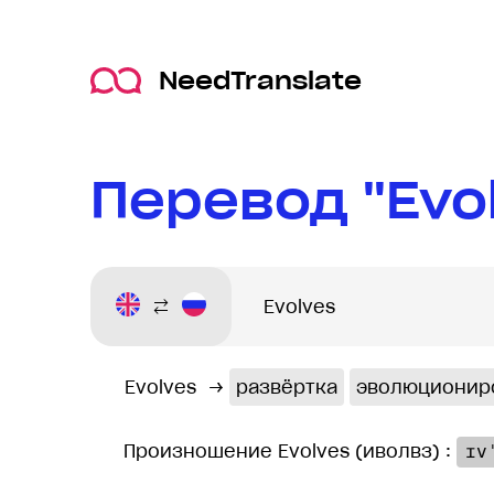
NeedTranslate
Перевод "Evo
Evolves
→
развёртка
эволюционир
Произношение Evolves (иволвз) :
ɪv