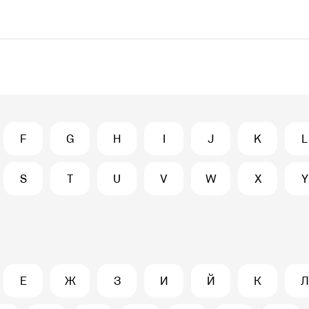
F
G
H
I
J
K
L
S
T
U
V
W
X
Y
Е
Ж
З
И
Й
К
Л