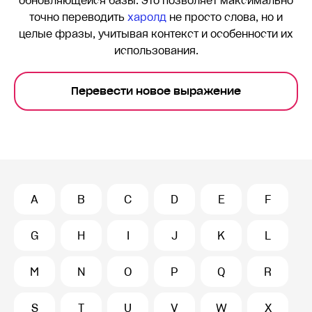
обновляющейся базы. Это позволяет максимально
точно переводить
харолд
не просто слова, но и
целые фразы, учитывая контекст и особенности их
использования.
Перевести новое выражение
A
B
C
D
E
F
G
H
I
J
K
L
M
N
O
P
Q
R
S
T
U
V
W
X