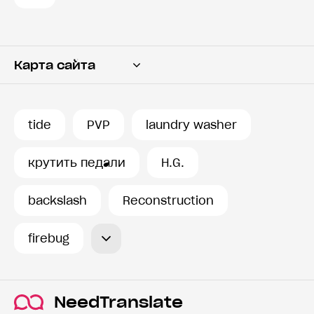
Карта сайта
Переводчик
Словарь
tide
PVP
laundry washer
История запросов
крутить педали
H.G.
backslash
Reconstruction
firebug
NeedTranslate