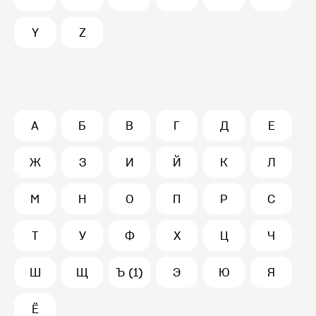
Y
Z
А
Б
В
Г
Д
Е
Ж
З
И
Й
К
Л
М
Н
О
П
Р
С
Т
У
Ф
Х
Ц
Ч
Ш
Щ
Ъ (1)
Э
Ю
Я
Ё