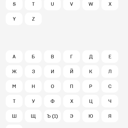
S
T
U
V
W
X
Y
Z
А
Б
В
Г
Д
Е
Ж
З
И
Й
К
Л
М
Н
О
П
Р
С
Т
У
Ф
Х
Ц
Ч
Ш
Щ
Ъ (1)
Э
Ю
Я