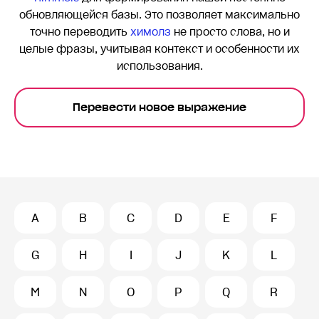
обновляющейся базы. Это позволяет максимально
точно переводить
химолз
не просто слова, но и
целые фразы, учитывая контекст и особенности их
использования.
Перевести новое выражение
A
B
C
D
E
F
G
H
I
J
K
L
M
N
O
P
Q
R