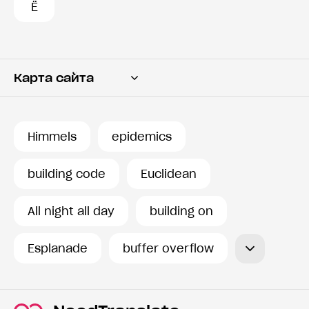
Ё
Карта сайта
Переводчик
Словарь
Himmels
epidemics
История запросов
building code
Euclidean
All night all day
building on
Esplanade
buffer overflow