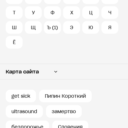
Т
У
Ф
Х
Ц
Ч
Ш
Щ
Ъ (1)
Э
Ю
Я
Ё
Карта сайта
Переводчик
Словарь
get sick
Пипин Короткий
История запросов
ultrasound
замертво
бездорожье
Словения