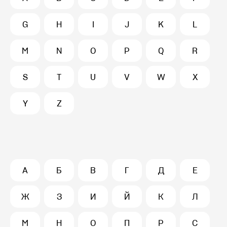
G
H
I
J
K
L
M
N
O
P
Q
R
S
T
U
V
W
X
Y
Z
А
Б
В
Г
Д
Е
Ж
З
И
Й
К
Л
М
Н
О
П
Р
С