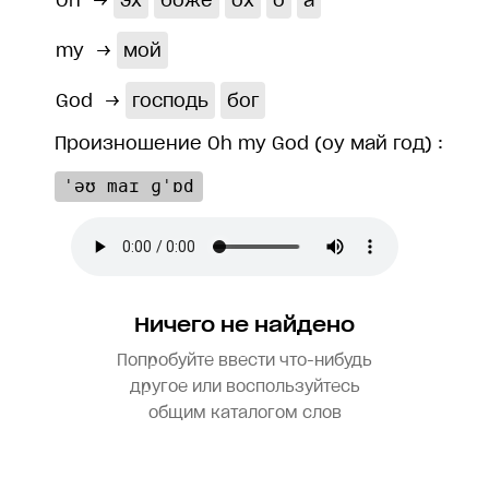
Oh
→
эх
боже
ох
о
а
my
→
мой
God
→
господь
бог
Произношение Oh my God (оу май год) :
ˈəʊ maɪ ɡˈɒd
Ничего не найдено
Попробуйте ввести что-нибудь
другое или воспользуйтесь
общим каталогом слов