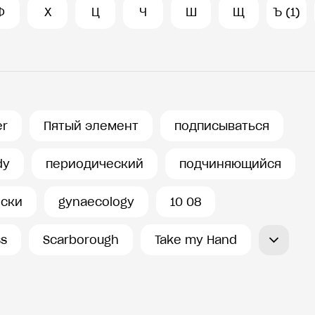
Ф
Х
Ц
Ч
Ш
Щ
Ъ (1)
er
Пятый элемент
подписываться
dy
периодический
подчиняющийся
ески
gynaecology
10 08
ss
Scarborough
Take my Hand