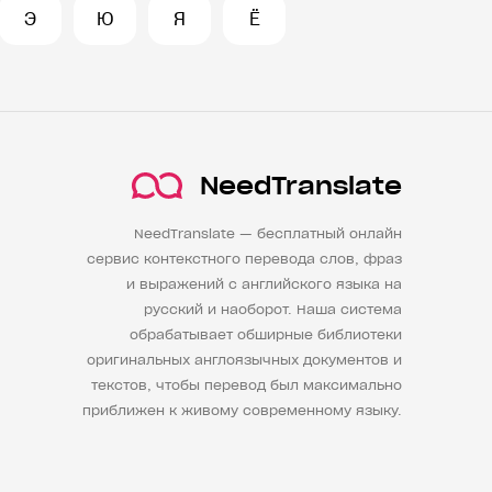
Э
Ю
Я
Ё
NeedTranslate
NeedTranslate — бесплатный онлайн
сервис контекстного перевода слов, фраз
и выражений с английского языка на
русский и наоборот. Наша система
обрабатывает обширные библиотеки
оригинальных англоязычных документов и
текстов, чтобы перевод был максимально
приближен к живому современному языку.