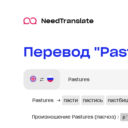
NeedTranslate
Перевод "Pas
Pastures
→
пасти
пастись
пастби
Произношение Pastures (пасчоз) :
p