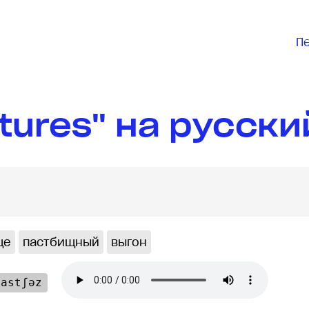
П
tures" на русски
ще
пастбищный
выгон
ˈastʃəz