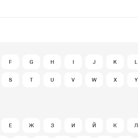
F
G
H
I
J
K
L
S
T
U
V
W
X
Y
Е
Ж
З
И
Й
К
Л