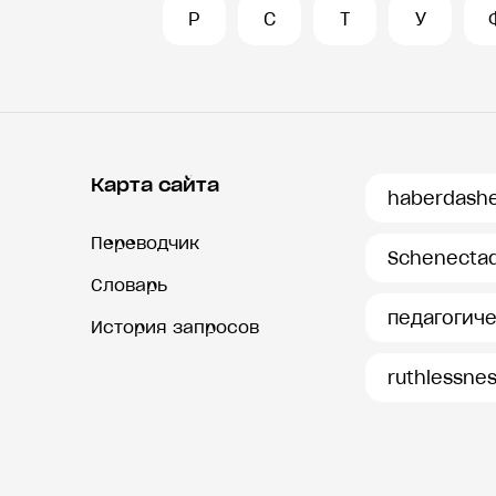
Р
С
Т
У
Карта сайта
haberdash
Переводчик
Schenecta
Словарь
педагогич
История запросов
ruthlessne