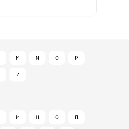
M
N
O
P
Z
М
Н
О
П