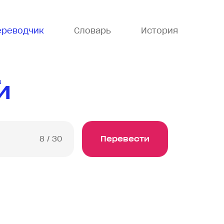
ереводчик
Словарь
История
й
8
/ 30
Перевести