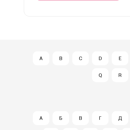
A
B
C
D
E
Q
R
А
Б
В
Г
Д