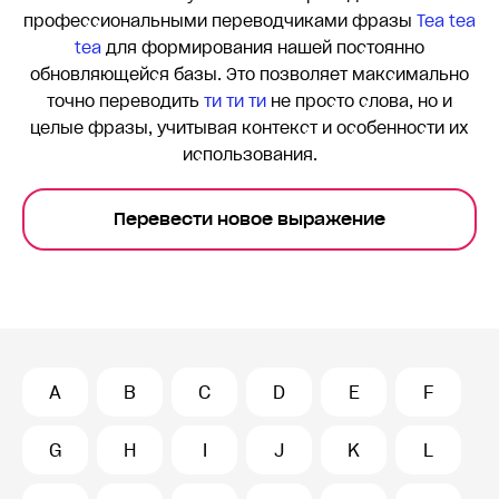
профессиональными переводчиками фразы
Tea tea
tea
для формирования нашей постоянно
обновляющейся базы. Это позволяет максимально
точно переводить
ти ти ти
не просто слова, но и
целые фразы, учитывая контекст и особенности их
использования.
Перевести новое выражение
A
B
C
D
E
F
G
H
I
J
K
L