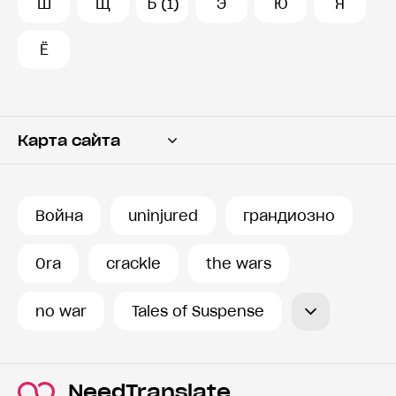
Ш
Щ
Ъ (1)
Э
Ю
Я
Ё
Карта сайта
Переводчик
Словарь
Война
uninjured
грандиозно
История запросов
Ora
crackle
the wars
no war
Tales of Suspense
NeedTranslate