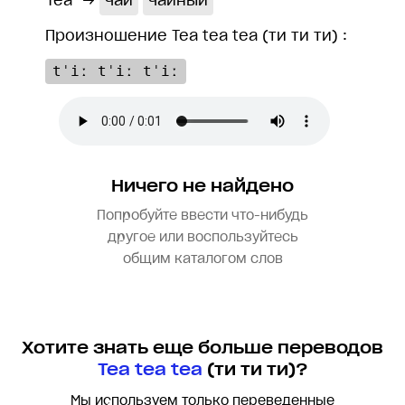
Tea
→
чай
чайный
Произношение Tea tea tea (ти ти ти) :
tˈiː tˈiː tˈiː
Ничего не найдено
Попробуйте ввести что-нибудь
другое или воспользуйтесь
общим каталогом слов
Хотите знать еще больше переводов
Tea tea tea
(ти ти ти)?
Мы используем только переведенные