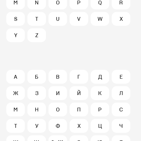
M
N
O
P
Q
R
S
T
U
V
W
X
Y
Z
А
Б
В
Г
Д
Е
Ж
З
И
Й
К
Л
М
Н
О
П
Р
С
Т
У
Ф
Х
Ц
Ч