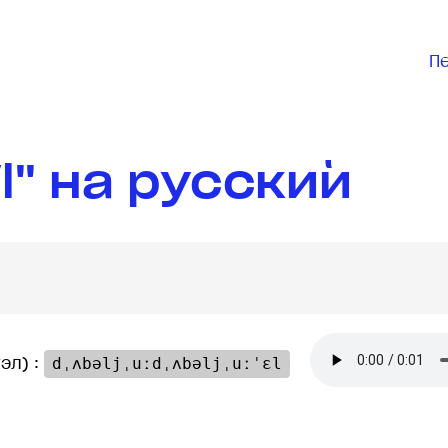
П
" на русский
эл) :
dˌʌbəljˌuːdˌʌbəljˌuːˈɛl