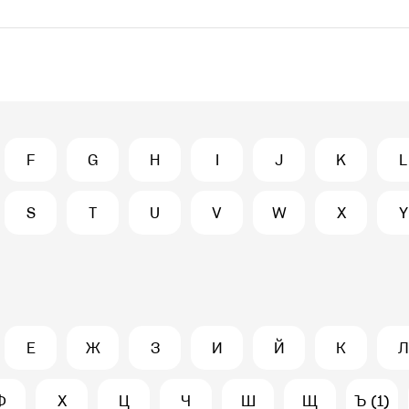
F
G
H
I
J
K
L
S
T
U
V
W
X
Y
Е
Ж
З
И
Й
К
Л
Ф
Х
Ц
Ч
Ш
Щ
Ъ (1)