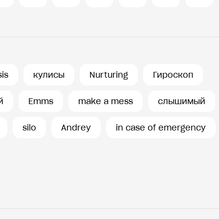
is
кулисы
Nurturing
Гироскоп
й
Emms
make a mess
слышимый
silo
Andrey
in case of emergency