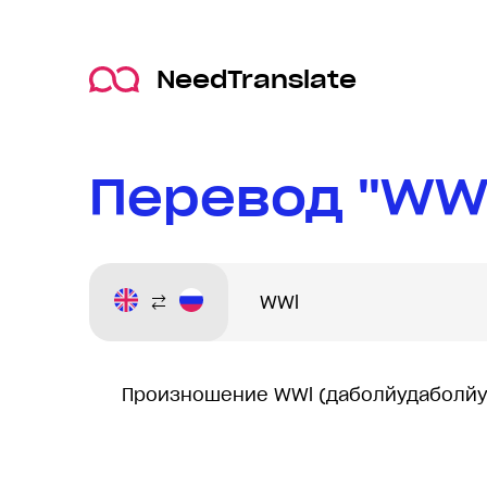
NeedTranslate
Перевод "WWl
Произношение WWl (даболйудаболйу