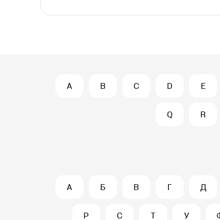
A
B
C
D
E
Q
R
А
Б
В
Г
Д
Р
С
Т
У