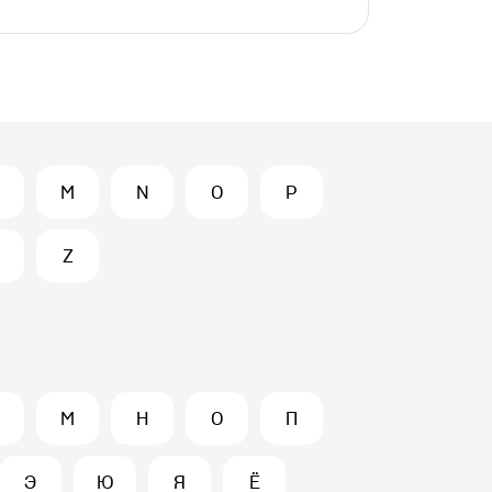
M
N
O
P
Z
М
Н
О
П
Э
Ю
Я
Ё