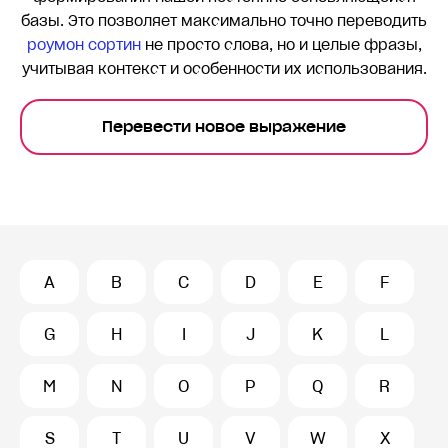
базы. Это позволяет максимально точно переводить
роумон сортин
не просто слова, но и целые фразы,
учитывая контекст и особенности их использования.
Перевести новое выражение
A
B
C
D
E
F
G
H
I
J
K
L
M
N
O
P
Q
R
S
T
U
V
W
X