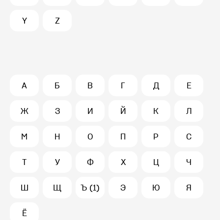
Y
Z
А
Б
В
Г
Д
Е
Ж
З
И
Й
К
Л
М
Н
О
П
Р
С
Т
У
Ф
Х
Ц
Ч
Ш
Щ
Ъ (1)
Э
Ю
Я
Ё