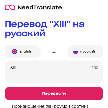
NeedTranslate
Перевод "XIII" на
русский
English
Русский
4
/ 30
Перевести
Произношение XIII (роумон сортин) :