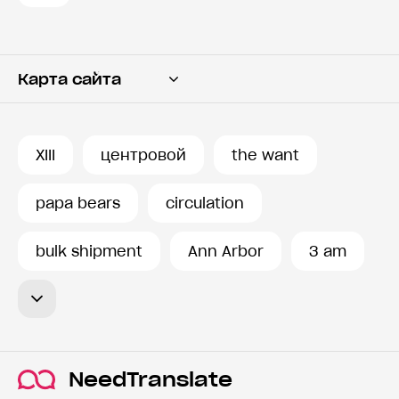
Карта сайта
Переводчик
Словарь
XIII
центровой
the want
История запросов
papa bears
circulation
bulk shipment
Ann Arbor
3 am
NeedTranslate