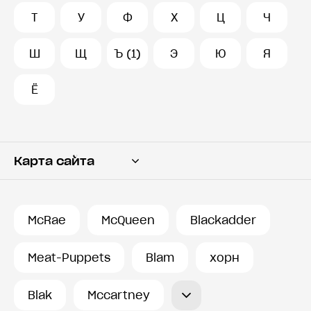
Т
У
Ф
Х
Ц
Ч
Ш
Щ
Ъ (1)
Э
Ю
Я
Ё
Карта сайта
Переводчик
Словарь
McRae
McQueen
Blackadder
История запросов
Meat-Puppets
Blam
хорн
Blak
Mccartney