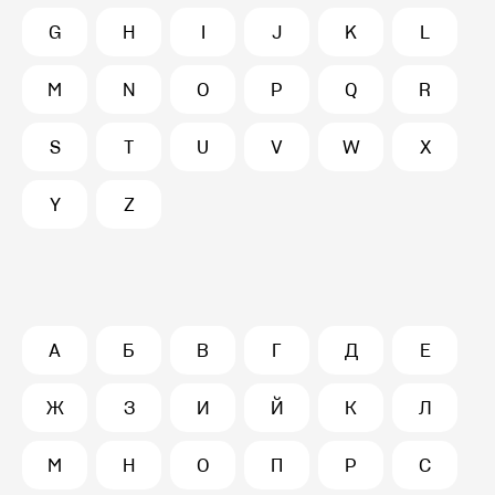
G
H
I
J
K
L
M
N
O
P
Q
R
S
T
U
V
W
X
Y
Z
А
Б
В
Г
Д
Е
Ж
З
И
Й
К
Л
М
Н
О
П
Р
С