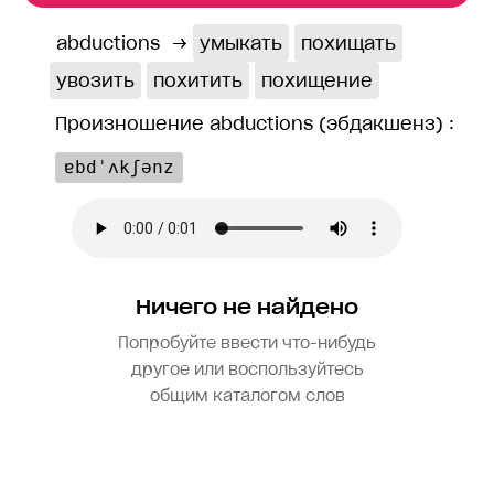
abductions
→
умыкать
похищать
увозить
похитить
похищение
Произношение abductions (эбдакшенз) :
ɐbdˈʌkʃənz
Ничего не найдено
Попробуйте ввести что-нибудь
другое или воспользуйтесь
общим каталогом слов