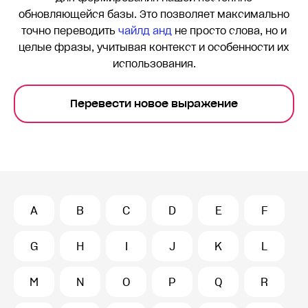
обновляющейся базы. Это позволяет максимально
точно переводить
чайлд анд
не просто слова, но и
целые фразы, учитывая контекст и особенности их
использования.
Перевести новое выражение
A
B
C
D
E
F
G
H
I
J
K
L
M
N
O
P
Q
R