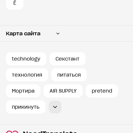
Ё
Карта сайта
Переводчик
Словарь
technology
Секстант
История запросов
технология
питаться
Мортира
AIR SUPPLY
pretend
прикинуть