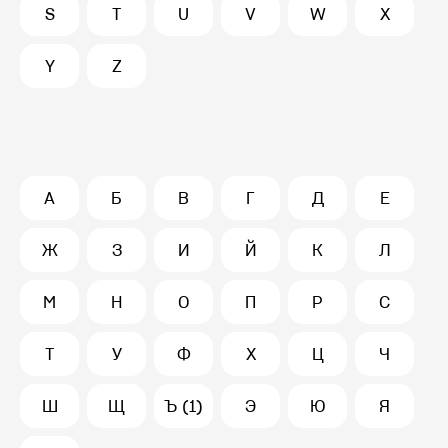
S
T
U
V
W
X
Y
Z
А
Б
В
Г
Д
Е
Ж
З
И
Й
К
Л
М
Н
О
П
Р
С
Т
У
Ф
Х
Ц
Ч
Ш
Щ
Ъ (1)
Э
Ю
Я