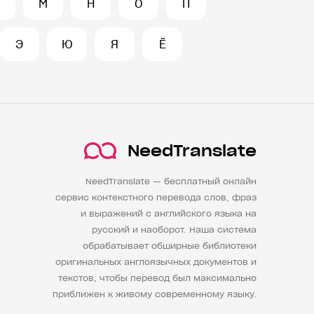
М
Н
О
П
Э
Ю
Я
Ё
NeedTranslate
NeedTranslate — бесплатный онлайн
сервис контекстного перевода слов, фраз
и выражений с английского языка на
русский и наоборот. Наша система
обрабатывает обширные библиотеки
оригинальных англоязычных документов и
текстов, чтобы перевод был максимально
приближен к живому современному языку.