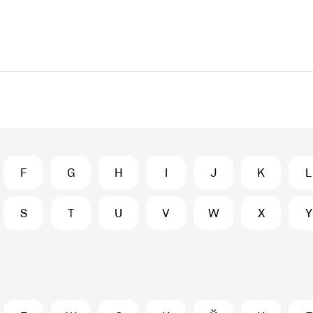
F
G
H
I
J
K
L
S
T
U
V
W
X
Y