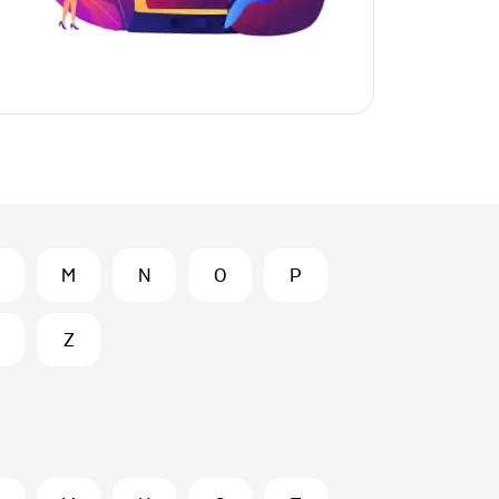
M
N
O
P
Z