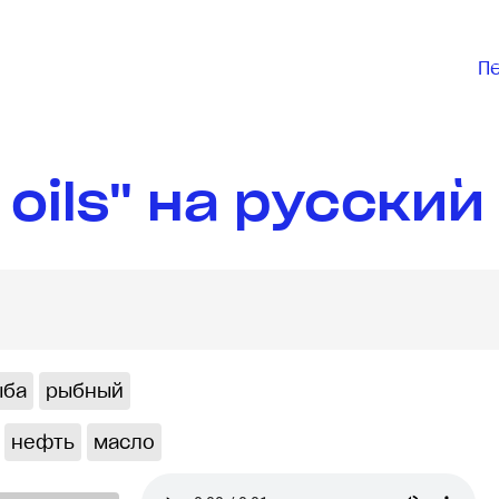
П
 oils" на русский
ыба
рыбный
нефть
масло