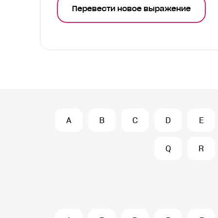
Перевести новое выражение
A
B
C
D
E
Q
R