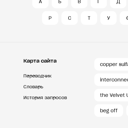
А
Б
В
Г
Д
Р
С
Т
У
Карта сайта
copper sulf
Переводчик
interconne
Словарь
the Velvet
История запросов
beg off