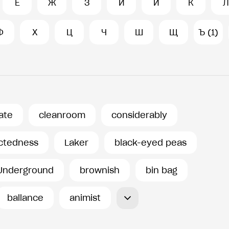
Е
Ж
З
И
Й
К
Л
Ф
Х
Ц
Ч
Ш
Щ
Ъ (1)
ate
cleanroom
considerably
ctedness
Laker
black-eyed peas
 Underground
brownish
bin bag
ballance
animist