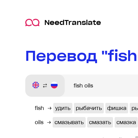
NeedTranslate
Перевод "fish
fish
→
удить
рыбачить
фишка
р
oils
→
смазывать
смазать
смазка