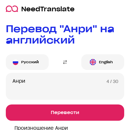
NeedTranslate
Перевод "Анри" на
английский
Русский
English
4
/ 30
Перевести
Произношение Анри