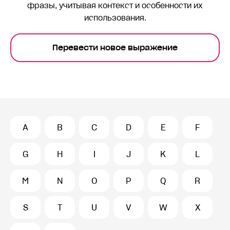
фразы, учитывая контекст и особенности их
использования.
Перевести новое выражение
A
B
C
D
E
F
G
H
I
J
K
L
M
N
O
P
Q
R
S
T
U
V
W
X