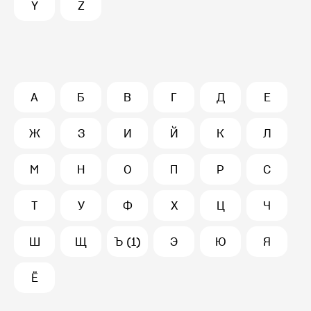
Y
Z
А
Б
В
Г
Д
Е
Ж
З
И
Й
К
Л
М
Н
О
П
Р
С
Т
У
Ф
Х
Ц
Ч
Ш
Щ
Ъ (1)
Э
Ю
Я
Ё