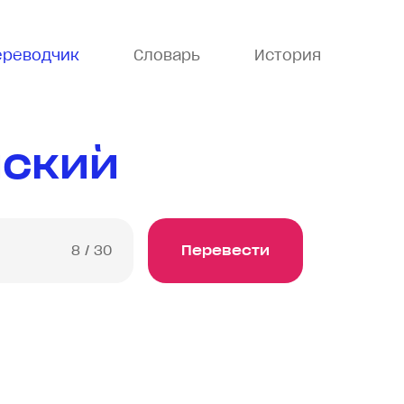
ереводчик
Словарь
История
йский
8
/ 30
Перевести