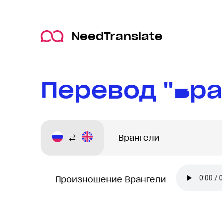
NeedTranslate
Перевод "Вра
Произношение Врангели