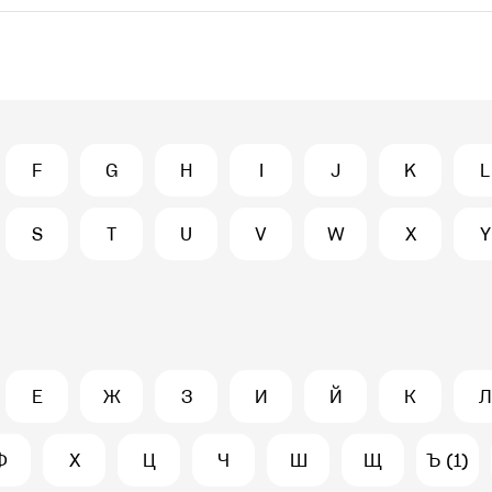
F
G
H
I
J
K
L
S
T
U
V
W
X
Y
Е
Ж
З
И
Й
К
Л
Ф
Х
Ц
Ч
Ш
Щ
Ъ (1)