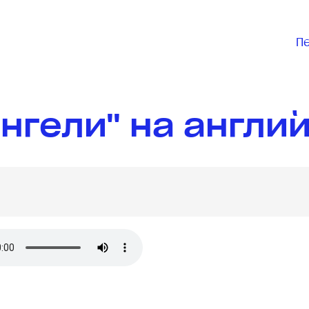
П
нгели" на англи