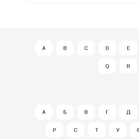
A
B
C
D
E
Q
R
А
Б
В
Г
Д
Р
С
Т
У