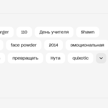
arger
110
День учителя
Shawn
face powder
2014
эмоциональная
s
превращать
Нута
quixotic