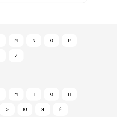
M
N
O
P
Z
М
Н
О
П
Э
Ю
Я
Ё