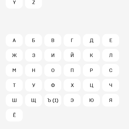
Y
Z
А
Б
В
Г
Д
Е
Ж
З
И
Й
К
Л
М
Н
О
П
Р
С
Т
У
Ф
Х
Ц
Ч
Ш
Щ
Ъ (1)
Э
Ю
Я
Ё