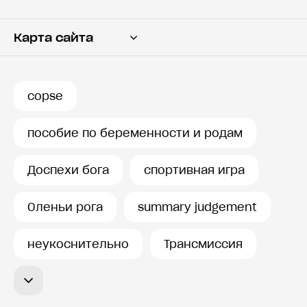
Карта сайта
Переводчик
Словарь
copse
История запросов
пособие по беременности и родам
Доспехи бога
спортивная игра
Оленьи рога
summary judgement
неукоснительно
Трансмиссия