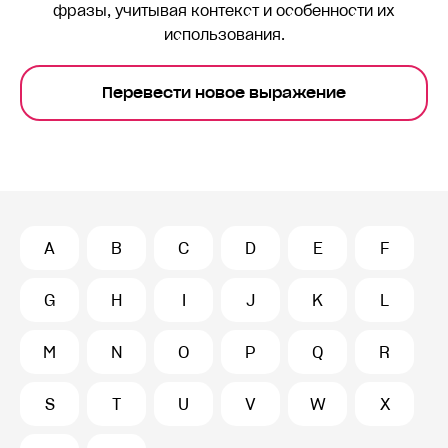
фразы, учитывая контекст и особенности их
использования.
Перевести новое выражение
A
B
C
D
E
F
G
H
I
J
K
L
M
N
O
P
Q
R
S
T
U
V
W
X