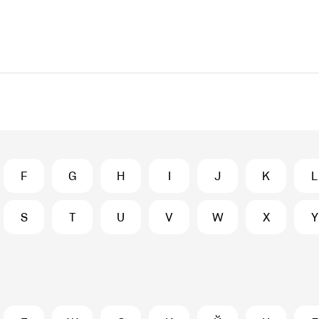
F
G
H
I
J
K
L
S
T
U
V
W
X
Y