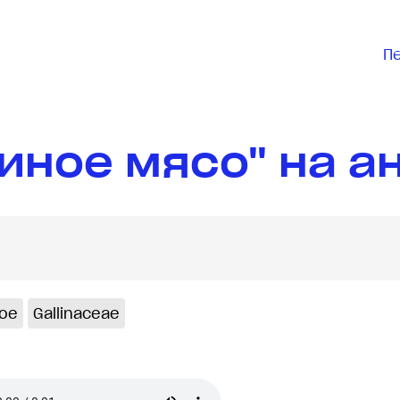
П
иное мясо" на а
ное
Gallinaceae