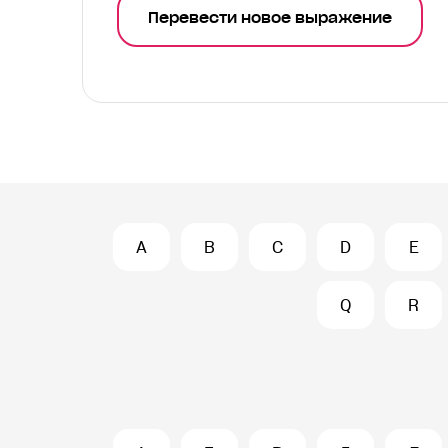
Перевести новое выражение
A
B
C
D
E
Q
R