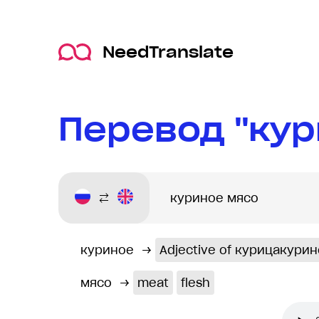
NeedTranslate
Перевод "кур
куриное
→
Adjective of курицакури
мясо
→
meat
flesh