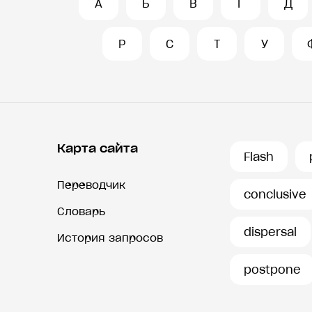
А
Б
В
Г
Д
Р
С
Т
У
Карта сайта
Flash
Переводчик
conclusive
Словарь
dispersal
История запросов
postpone