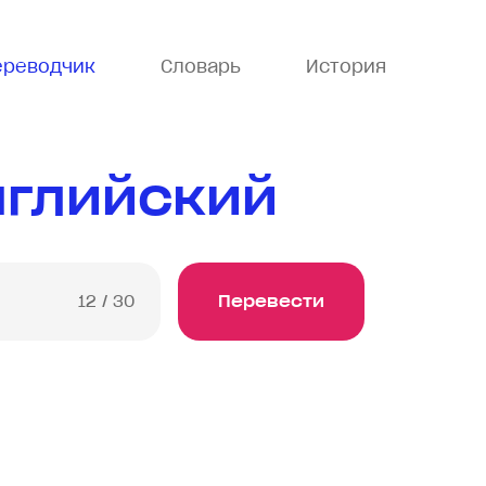
ереводчик
Словарь
История
нглийский
12
/ 30
Перевести