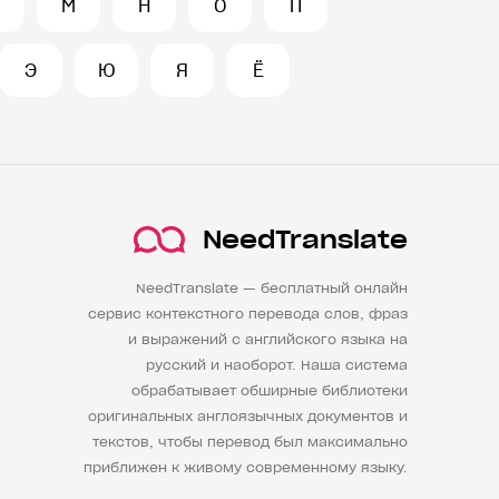
М
Н
О
П
Э
Ю
Я
Ё
NeedTranslate
NeedTranslate — бесплатный онлайн
сервис контекстного перевода слов, фраз
и выражений с английского языка на
русский и наоборот. Наша система
обрабатывает обширные библиотеки
оригинальных англоязычных документов и
текстов, чтобы перевод был максимально
приближен к живому современному языку.