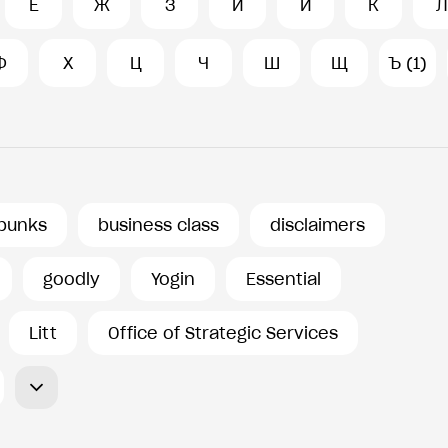
Е
Ж
З
И
Й
К
Л
Ф
Х
Ц
Ч
Ш
Щ
Ъ (1)
punks
business class
disclaimers
goodly
Yogin
Essential
Litt
Office of Strategic Services