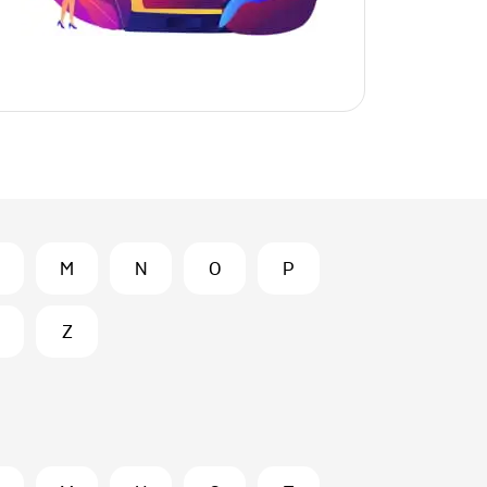
M
N
O
P
Z